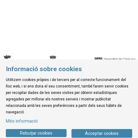
Informació sobre cookies
© Museu de la Mediterrània
Utilitzem cookies pròpies i de tercers per al correcte funcionament del
C. d'Ullà, 27-31 | 17257 Torroella de Montgrí
lloc web, i si ens dona el seu consentiment, també farem servir cookies
Tel. 972 755 180 a/e: info@museudelamediterrania.cat
per recopilar dades de les seves visites per obtenir estadístiques
agregades per millorar els nostres serveis i mostrar publicitat
relacionada amb les seves preferències a partir dels seus hàbits de
Sitemap
|
Avís Legal
|
Ús de Cookies
|
Contactar
navegació.
Més informació
Link a instagram
Link a youtube
Link a twitter
Link a facebook
Rebutjar cookies
Acceptar cookies