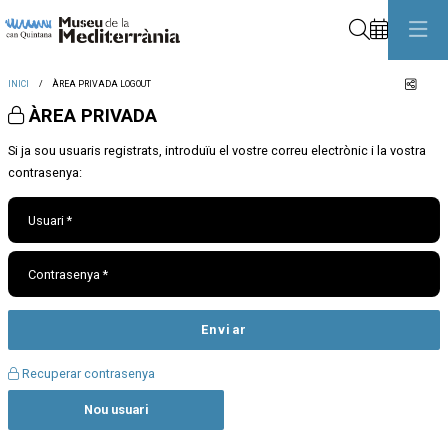
Cerca
Comp
INICI
ÀREA PRIVADA LOGOUT
ÀREA PRIVADA
Si ja sou usuaris registrats, introduïu el vostre correu electrònic i la vostra
contrasenya:
Usuari*
Contrasenya*
Enviar
Recuperar contrasenya
Crear
Nou usuari