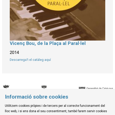
Vicenç Bou, de la Plaça al Paral·lel
Diapositiva 1 de 1
2014
Descarrega't el catàleg aquí
Informació sobre cookies
© Museu de la Mediterrània
Utilitzem cookies pròpies i de tercers per al correcte funcionament del
C. d'Ullà, 27-31 | 17257 Torroella de Montgrí
lloc web, i si ens dona el seu consentiment, també farem servir cookies