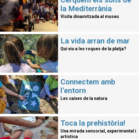
la Mediterrània
Visita dinamitzada al museu
La vida arran de mar
Qui viu a les roques de la platja?
Connectem amb
l’entorn
Les caixes de la natura
Toca la prehistòria!
Una mirada sensorial, experimental i
artística