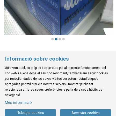
Diapositiva 2 de 4
Informació sobre cookies
Utilitzem cookies pròpies i de tercers per al correcte funcionament del
lloc web, i si ens dona el seu consentiment, també farem servir cookies
© Museu de la Mediterrània
per recopilar dades de les seves visites per obtenir estadístiques
C. d'Ullà, 27-31 | 17257 Torroella de Montgrí
agregades per millorar els nostres serveis i mostrar publicitat
Tel. 972 755 180 a/e: info@museudelamediterrania.cat
relacionada amb les seves preferències a partir dels seus hàbits de
navegació.
Més informació
Sitemap
|
Avís Legal
|
Ús de Cookies
|
Contactar
Rebutjar cookies
Acceptar cookies
Link a instagram
Link a youtube
Link a twitter
Link a facebook