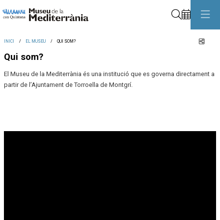
Cerca
Comp
INICI
EL MUSEU
QUI SOM?
Qui som?
El Museu de la Mediterrània és una institució que es governa directament a
partir de l’Ajuntament de Torroella de Montgrí.