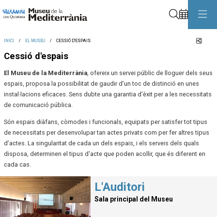
Cerca
Comp
INICI
EL MUSEU
CESSIÓ D'ESPAIS
Cessió d'espais
El Museu de la Mediterrània
, ofereix un servei públic de lloguer dels seus
espais, proposa la possibilitat de gaudir d’un toc de distinció en unes
instal·lacions eficaces. Sens dubte una garantia d'èxit per a les necessitats
de comunicació pública.
Són espais diàfans, còmodes i funcionals, equipats per satisfer tot tipus
de necessitats per desenvolupar tan actes privats com per fer altres tipus
d’actes. La singularitat de cada un dels espais, i els serveis dels quals
disposa, determinen el tipus d'acte que poden acollir, que és diferent en
cada cas.
L'Auditori
Sala principal del Museu