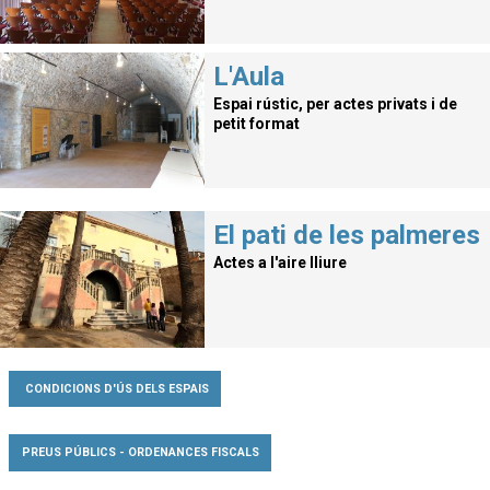
L'Aula
Espai rústic, per actes privats i de
petit format
El pati de les palmeres
Actes a l'aire lliure
CONDICIONS D'ÚS DELS ESPAIS
PREUS PÚBLICS - ORDENANCES FISCALS