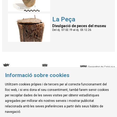
La Peça
Divulgació de peces del museu
Del dj. 07.02.19
al dj. 03.12.26
Informació sobre cookies
© Museu de la Mediterrània
Utilitzem cookies pròpies i de tercers per al correcte funcionament del
C. d'Ullà, 27-31 | 17257 Torroella de Montgrí
lloc web, i si ens dona el seu consentiment, també farem servir cookies
Tel. 972 755 180 a/e: info@museudelamediterrania.cat
per recopilar dades de les seves visites per obtenir estadístiques
agregades per millorar els nostres serveis i mostrar publicitat
relacionada amb les seves preferències a partir dels seus hàbits de
Sitemap
|
Avís Legal
|
Ús de Cookies
|
Contactar
navegació.