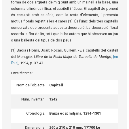
forma de dos arquets de mig punt amb un mainell a la base, una
columna cilíndrica i llisa, el capitell i l’àbac. El capitell de ponent
és esculpit amb calcària, com la resta d'elements, i presenta
motius florals repetit a les 4 cares (1). És l’únic dels tres capitells
conservats que presenta aquesta decoració. La decoració floral
recorda la flor de lis, tot i que hi ha autors que hi observen un jou
o una ballesta del tipus de dos peus.
(1) Badia i Homs, Joan; Rocas, Guillem. «Els capitells del castell
del Montgrí».
Llibre de la Festa Major de Torroella de Montgrí
,
[en
línia]
, 1994, p. 37-47.
Fitxa tècnica:
Nom de l’objecte
Capitell
Núm. Inventari
1242
Cronologia
Baixa edat mitjana, 1294-1301
Dimensions
260 x 210 x 210 mm, 17’700 kg