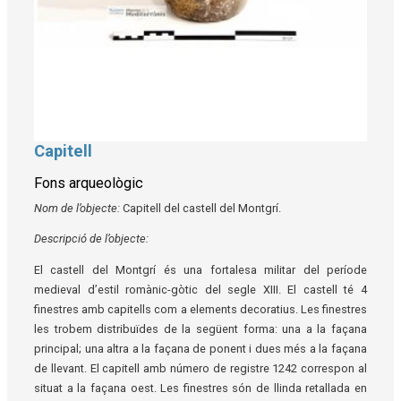
Capitell
Diapositiva 1 de 1
Fons arqueològic
Nom de l’objecte:
Capitell del castell del Montgrí.
Descripció de l’objecte:
El castell del Montgrí és una fortalesa militar del període
medieval d’estil romànic-gòtic del segle XIII. El castell té 4
finestres amb capitells com a elements decoratius. Les finestres
les trobem distribuïdes de la següent forma: una a la façana
principal; una altra a la façana de ponent i dues més a la façana
de llevant. El capitell amb número de registre 1242 correspon al
situat a la façana oest. Les finestres són de llinda retallada en