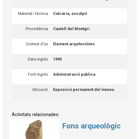
Material i tècnica
Calcària, esculpit
Procedència
Castell del Montgrí
Context d’ús
Element arquitectònic
Data ingrés
1995
Font ingrés
Administració publica
Ubicació
Exposició permanent del museu
Activitats relacionades:
Fons arqueològic