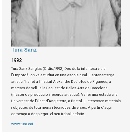
Tura Sanz
Diapositiva 1 de 1
1992
Tura Sanz Sanglas (Ordis,1992) Des de la infantesa viu a
l’Empordà, on va estudiar en una escola rural. L’aprenentatge
artístic l’ha fet a l’institut Alexandre Deulofeu de Figueres, a
mercats de vell i a la Facultat de Belles Arts de Barcelona
(màster de producció i recerca artística). Va fer una estada a la
Universitat de l’Oest d’Anglaterra, a Bristol. L’interessen materials
i objectes de tota mena i tècniques diverses. A partir d’aqui
comença a desplegar el seu treball artístic.
www.tura.cat