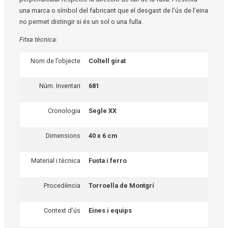
una marca o símbol del fabricant que el desgast de l’ús de l’eina
no permet distingir si és un sol o una fulla.
Fitxa tècnica:
Nom de l’objecte
Coltell girat
Núm. Inventari
681
Cronologia
Segle XX
Dimensions
40 x 6 cm
Material i tècnica
Fusta i ferro
Procedència
Torroella de Montgrí
Context d’ús
Eines i equips