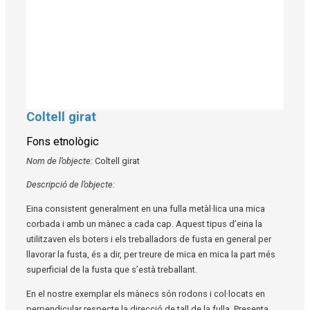
Coltell girat
Diapositiva 1 de 1
Fons etnològic
Nom de l’objecte:
Coltell girat
Descripció de l’objecte:
Eina consistent generalment en una fulla metàl·lica una mica
corbada i amb un mànec a cada cap. Aquest tipus d’eina la
utilitzaven els boters i els treballadors de fusta en general per
llavorar la fusta, és a dir, per treure de mica en mica la part més
superficial de la fusta que s’està treballant.
En el nostre exemplar els mànecs són rodons i col·locats en
perpendicular respecte la direcció de tall de la fulla. Presenta