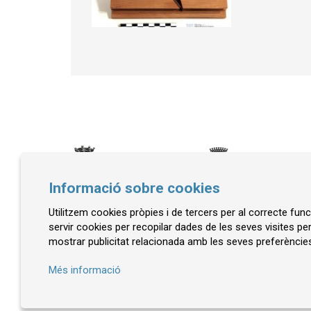
Informació sobre cookies
Utilitzem cookies pròpies i de tercers per al correcte fu
© Museu de la Mediterrània
servir cookies per recopilar dades de les seves visites pe
mostrar publicitat relacionada amb les seves preferències
C. d'Ullà, 27-31 | 17257 Torroella de Montgrí
Tel. 972 755 180 a/e: info@museudelamediterran
Més informació