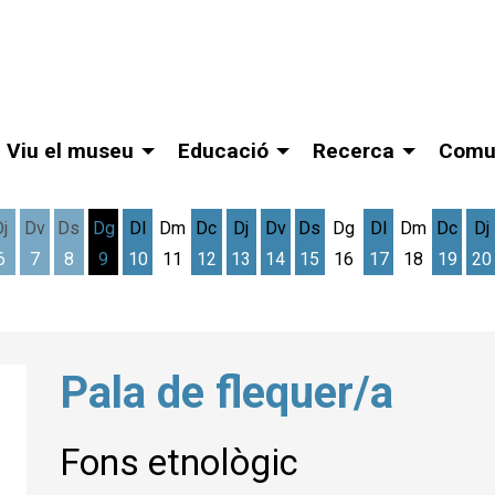
Viu el museu
Educació
Recerca
Comu
Dj
Dv
Ds
Dg
Dl
Dm
Dc
Dj
Dv
Ds
Dg
Dl
Dm
Dc
Dj
6
7
8
9
10
11
12
13
14
15
16
17
18
19
20
gost
cres 5 d'agost
Dijous 6 d'agost
Divendres 7 d'agost
Dissabte 8 d'agost
Dilluns 10 d'agost
Dimecres 12 d'agost
Dijous 13 d'agost
Divendres 14 d'agost
Dissabte 15 d'agost
Dilluns 17 d'ag
Dimec
D
Pala de flequer/a
Fons etnològic