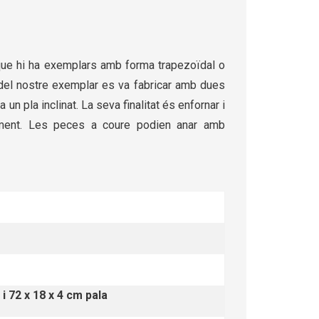
i que hi ha exemplars amb forma trapezoïdal o
a del nostre exemplar es va fabricar amb dues
 pla inclinat. La seva finalitat és enfornar i
ament. Les peces a coure podien anar amb
i 72 x 18 x 4 cm pala