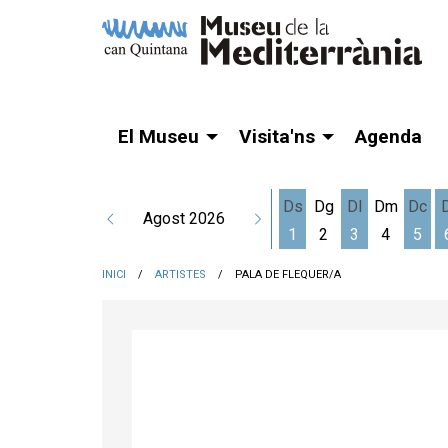
El Museu
Visita'ns
Agenda
Ds
Dg
Dl
Dm
Dc
Agost 2026
1
2
3
4
5
Dissabte 1 d'agost
Dilluns 3 d'a
Dime
INICI
ARTISTES
PALA DE FLEQUER/A