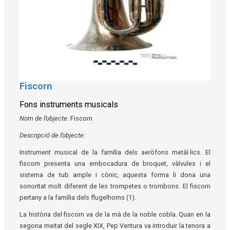
Fiscorn
Diapositiva 1 de 1
Fons instruments musicals
Nom de l’objecte:
Fiscorn
Descripció de l’objecte:
Instrument musical de la família dels aeròfons metàl·lics. El
fiscorn presenta una embocadura de broquet, vàlvules i el
sistema de tub ample i cònic, aquesta forma li dona una
sonoritat molt diferent de les trompetes o trombons. El fiscorn
pertany a la família dels flugelhorns (1).
La història del fiscorn va de la mà de la noble cobla. Quan en la
segona meitat del segle XIX, Pep Ventura va introduir la tenora a