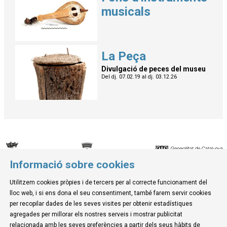
musicals
La Peça
Divulgació de peces del museu
Del dj. 07.02.19
al dj. 03.12.26
Informació sobre cookies
© Museu de la Mediterrània
Utilitzem cookies pròpies i de tercers per al correcte funcionament del
C. d'Ullà, 27-31 | 17257 Torroella de Montgrí
lloc web, i si ens dona el seu consentiment, també farem servir cookies
Tel. 972 755 180 a/e: info@museudelamediterrania.cat
per recopilar dades de les seves visites per obtenir estadístiques
agregades per millorar els nostres serveis i mostrar publicitat
relacionada amb les seves preferències a partir dels seus hàbits de