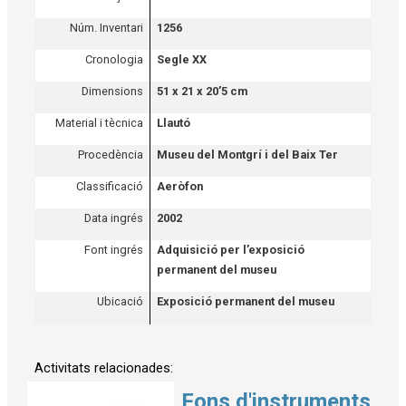
Núm. Inventari
1256
Cronologia
Segle XX
Dimensions
51 x 21 x 20’5 cm
Material i tècnica
Llautó
Procedència
Museu del Montgrí i del Baix Ter
Classificació
Aeròfon
Data ingrés
2002
Font ingrés
Adquisició per l’exposició
permanent del museu
Ubicació
Exposició permanent del museu
Activitats relacionades:
Fons d'instruments