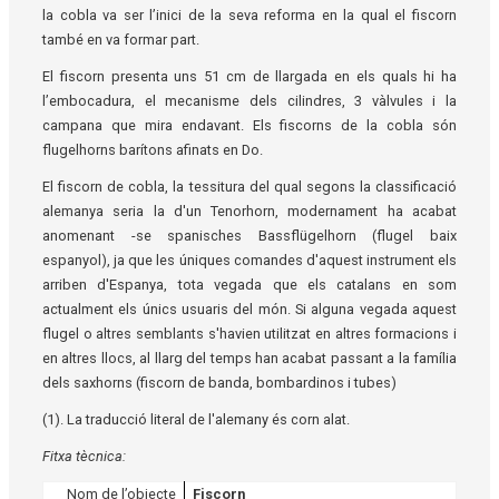
la cobla va ser l’inici de la seva reforma en la qual el fiscorn
també en va formar part.
El fiscorn presenta uns 51 cm de llargada en els quals hi ha
l’embocadura, el mecanisme dels cilindres, 3 vàlvules i la
campana que mira endavant. Els fiscorns de la cobla són
flugelhorns barítons afinats en Do.
El fiscorn de cobla, la tessitura del qual segons la classificació
alemanya seria la d'un Tenorhorn, modernament ha acabat
anomenant -se spanisches Bassflügelhorn (flugel baix
espanyol), ja que les úniques comandes d'aquest instrument els
arriben d'Espanya, tota vegada que els catalans en som
actualment els únics usuaris del món. Si alguna vegada aquest
flugel o altres semblants s'havien utilitzat en altres formacions i
en altres llocs, al llarg del temps han acabat passant a la família
dels saxhorns (fiscorn de banda, bombardinos i tubes)
(1). La traducció literal de l'alemany és corn alat.
Fitxa tècnica:
Nom de l’objecte
Fiscorn