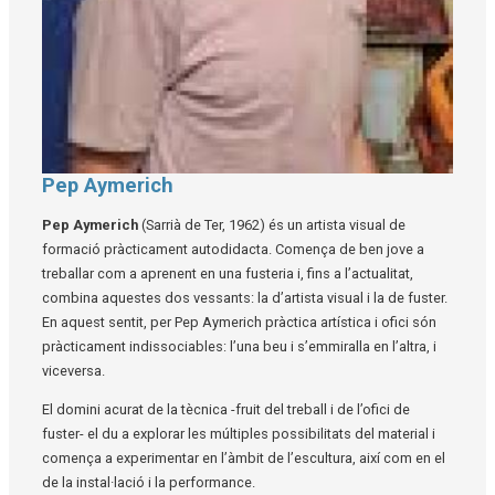
Pep Aymerich
Diapositiva 1 de 1
Pep Aymerich
(Sarrià de Ter, 1962) és un artista visual de
formació pràcticament autodidacta. Comença de ben jove a
treballar com a aprenent en una fusteria i, fins a l’actualitat,
combina aquestes dos vessants: la d’artista visual i la de fuster.
En aquest sentit, per Pep Aymerich pràctica artística i ofici són
pràcticament indissociables: l’una beu i s’emmiralla en l’altra, i
viceversa.
El domini acurat de la tècnica -fruit del treball i de l’ofici de
fuster- el du a explorar les múltiples possibilitats del material i
comença a experimentar en l’àmbit de l’escultura, així com en el
de la instal·lació i la performance.