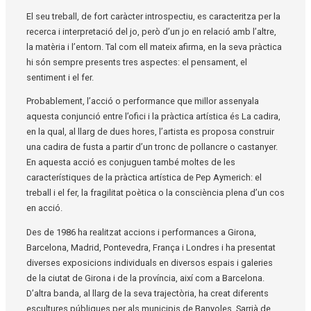
El seu treball, de fort caràcter introspectiu, es caracteritza per la
recerca i interpretació del jo, però d’un jo en relació amb l’altre,
la matèria i l’entorn. Tal com ell mateix afirma, en la seva pràctica
hi són sempre presents tres aspectes: el pensament, el
sentiment i el fer.
Probablement, l’acció o performance que millor assenyala
aquesta conjunció entre l’ofici i la pràctica artística és La cadira,
en la qual, al llarg de dues hores, l’artista es proposa construir
una cadira de fusta a partir d’un tronc de pollancre o castanyer.
En aquesta acció es conjuguen també moltes de les
característiques de la pràctica artística de Pep Aymerich: el
treball i el fer, la fragilitat poètica o la consciència plena d’un cos
en acció.
Des de 1986 ha realitzat accions i performances a Girona,
Barcelona, Madrid, Pontevedra, França i Londres i ha presentat
diverses exposicions individuals en diversos espais i galeries
de la ciutat de Girona i de la província, així com a Barcelona.
D’altra banda, al llarg de la seva trajectòria, ha creat diferents
escultures públiques per als municipis de Banyoles, Sarrià de