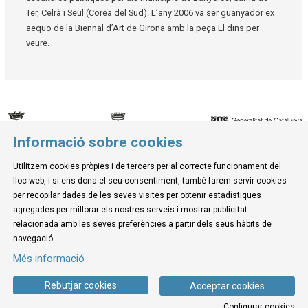
Ter, Celrà i Seül (Corea del Sud). L’any 2006 va ser guanyador ex
aequo de la Biennal d’Art de Girona amb la peça El dins per
veure.
Informació sobre cookies
© Museu de la Mediterrània
Utilitzem cookies pròpies i de tercers per al correcte funcionament del
C. d'Ullà, 27-31 | 17257 Torroella de Montgrí
lloc web, i si ens dona el seu consentiment, també farem servir cookies
Tel. 972 755 180 a/e: info@museudelamediterrania.cat
per recopilar dades de les seves visites per obtenir estadístiques
agregades per millorar els nostres serveis i mostrar publicitat
relacionada amb les seves preferències a partir dels seus hàbits de
Sitemap
|
Avís Legal
|
Ús de Cookies
|
Contactar
navegació.
Més informació
Link a instagram
Link a youtube
Link a twitter
Link a facebook
Rebutjar cookies
Acceptar cookies
Configurar cookies