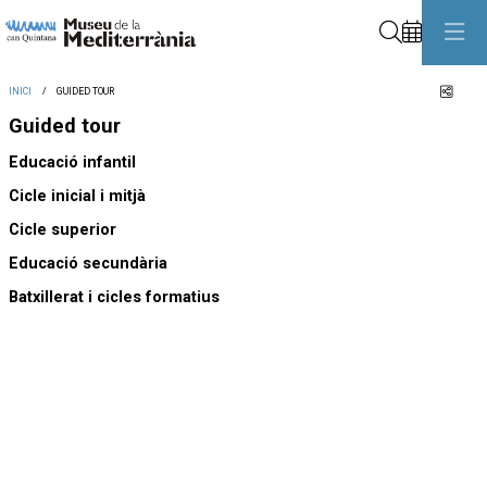
Cerca
Comp
INICI
GUIDED TOUR
Guided tour
Educació infantil
Cicle inicial i mitjà
Cicle superior
Educació secundària
Batxillerat i cicles formatius