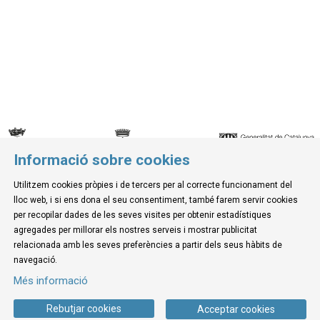
Informació sobre cookies
© Museu de la Mediterrània
Utilitzem cookies pròpies i de tercers per al correcte funcionament del
C. d'Ullà, 27-31 | 17257 Torroella de Montgrí
lloc web, i si ens dona el seu consentiment, també farem servir cookies
Tel. 972 755 180 a/e: info@museudelamediterrania.cat
per recopilar dades de les seves visites per obtenir estadístiques
agregades per millorar els nostres serveis i mostrar publicitat
relacionada amb les seves preferències a partir dels seus hàbits de
Sitemap
|
Avís Legal
|
Ús de Cookies
|
Contactar
navegació.
Més informació
Link a instagram
Link a youtube
Link a twitter
Link a facebook
Rebutjar cookies
Acceptar cookies