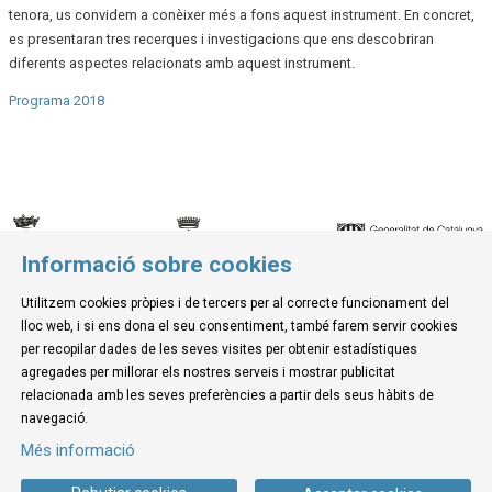
tenora, us convidem a conèixer més a fons aquest instrument. En concret,
es presentaran tres recerques i investigacions que ens descobriran
diferents aspectes relacionats amb aquest instrument.
Programa 2018
Informació sobre cookies
© Museu de la Mediterrània
Utilitzem cookies pròpies i de tercers per al correcte funcionament del
C. d'Ullà, 27-31 | 17257 Torroella de Montgrí
lloc web, i si ens dona el seu consentiment, també farem servir cookies
Tel. 972 755 180 a/e: info@museudelamediterrania.cat
per recopilar dades de les seves visites per obtenir estadístiques
agregades per millorar els nostres serveis i mostrar publicitat
relacionada amb les seves preferències a partir dels seus hàbits de
Sitemap
|
Avís Legal
|
Ús de Cookies
|
Contactar
navegació.
Més informació
Link a instagram
Link a youtube
Link a twitter
Link a facebook