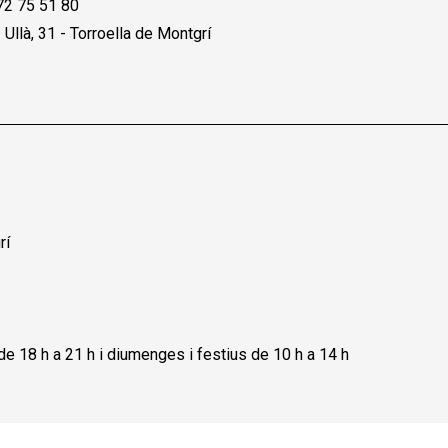
72 75 51 80
Ullà, 31 - Torroella de Montgrí
rí
 de 18 h a 21 h i diumenges i festius de 10 h a 14 h