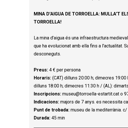
MINA D’AIGUA DE TORROELLA: MULLA’T EL
TORROELLA!
La mina d’aigua és una infraestructura medieval 
que ha evolucionat amb ella fins a l'actualitat.
desconeguts.
Preus:
4 € per persona
Horaris:
(CAT) dilluns 20:00 h; dimecres 19:00 h
dilluns 18:00 h; dimecres 11:30 h / (AL): dimart
Inscripcions:
museu@torroella-estartit.cat o 9
Indicacions:
majors de 7 anys. es necessita cal
Punt de trobada:
museu de la mediterrània. c/ u
Durada:
45 min