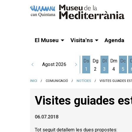
El Museu
Visita'ns
Agenda
Ds
Dg
Dl
Dm
Dc
Agost 2026
1
2
3
4
5
Dissabte 1 d'agost
Dilluns 3 d'a
Dime
INICI
COMUNICACIÓ
NOTÍCIES
VISITES GUIADES ES
Visites guiades es
06.07.2018
Tot seguit detallem les dues propostes: