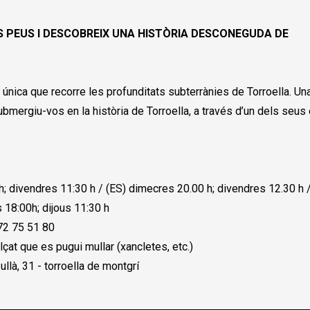
S PEUS I DESCOBREIX UNA HISTÒRIA DESCONEGUDA DE
única que recorre les profunditats subterrànies de Torroella. Una
 Submergiu-vos en la història de Torroella, a través d’un dels seu
; divendres 11:30 h / (ES) dimecres 20.00 h; divendres 12.30 h / 
s 18:00h; dijous 11:30 h
72 75 51 80
çat que es pugui mullar (xancletes, etc.)
llà, 31 - torroella de montgrí