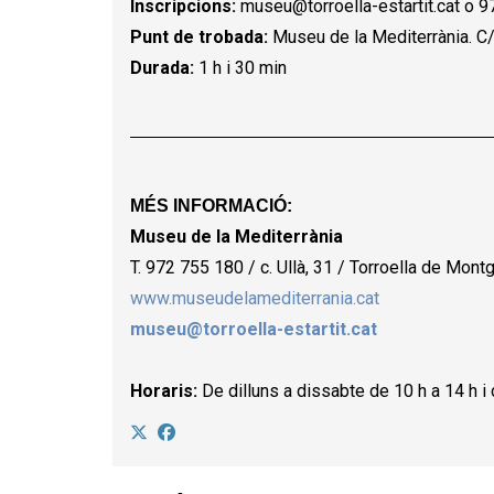
Inscripcions:
museu@torroella-estartit.cat o 9
Punt de trobada:
Museu de la Mediterrània. C/ 
Durada:
1 h i 30 min
MÉS INFORMACIÓ:
Museu de la Mediterrània
T. 972 755 180 / c. Ullà, 31 / Torroella de Montg
www.museudelamediterrania.cat
museu@torroella-estartit.cat
Horaris:
De dilluns a dissabte de 10 h a 14 h i