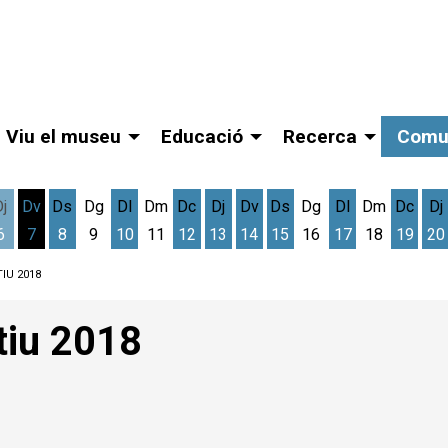
Viu el museu
Educació
Recerca
Comu
Dj
Dv
Ds
Dg
Dl
Dm
Dc
Dj
Dv
Ds
Dg
Dl
Dm
Dc
Dj
6
7
8
9
10
11
12
13
14
15
16
17
18
19
20
gost
cres 5 d'agost
Dijous 6 d'agost
Divendres 7 d'agost
Dissabte 8 d'agost
Dilluns 10 d'agost
Dimecres 12 d'agost
Dijous 13 d'agost
Divendres 14 d'agost
Dissabte 15 d'agost
Dilluns 17 d'ag
Dimec
D
TIU 2018
tiu 2018