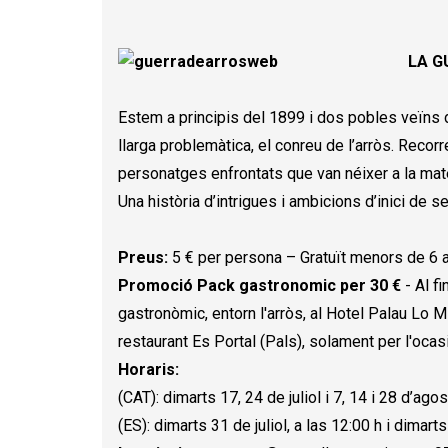
LA G
Estem a principis del 1899 i dos pobles veïns de
llarga problemàtica, el conreu de l’arròs. Recor
personatges enfrontats que van néixer a la mateix
Una història d’intrigues i ambicions d’inici de 
Preus:
5 € per persona – Gratuït menors de 6 
Promoció Pack gastronomic per 30 €
- Al fi
gastronòmic, entorn l'arròs, al Hotel Palau Lo M
restaurant Es Portal (Pals), solament per l'ocas
Horaris:
(CAT): dimarts 17, 24 de juliol i 7, 14 i 28 d’agos
(ES): dimarts 31 de juliol, a las 12:00 h i dimart