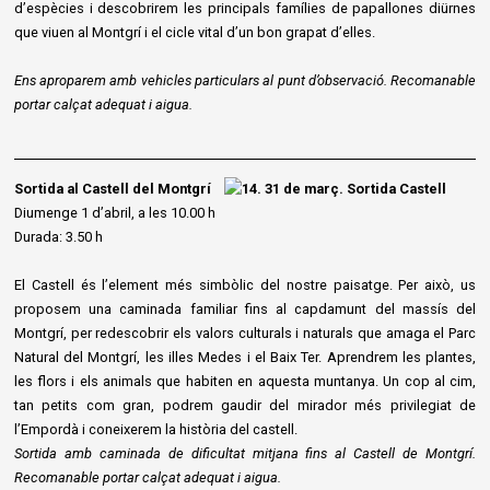
d’espècies i descobrirem les principals famílies de papallones diürnes
que viuen al Montgrí i el cicle vital d’un bon grapat d’elles.
Ens aproparem amb vehicles particulars al punt d’observació. Recomanable
portar calçat adequat i aigua.
Sortida al Castell del Montgrí
Diumenge 1 d’abril, a les 10.00 h
Durada: 3.50 h
El Castell és l’element més simbòlic del nostre paisatge. Per això, us
proposem una caminada familiar fins al capdamunt del massís del
Montgrí, per redescobrir els valors culturals i naturals que amaga el Parc
Natural del Montgrí, les illes Medes i el Baix Ter. Aprendrem les plantes,
les flors i els animals que habiten en aquesta muntanya. Un cop al cim,
tan petits com gran, podrem gaudir del mirador més privilegiat de
l’Empordà i coneixerem la història del castell.
Sortida amb caminada de dificultat mitjana fins al Castell de Montgrí.
Recomanable portar calçat adequat i aigua.