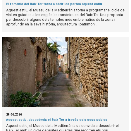
El romànic del Baix Ter torna a obrir les portes aquest estiu
Aquest estiu, el Museu de la Mediterrània torna a programar el cicle de
visites guiades a les esglésies romàniques del Baix Ter. Una proposta
per descobrir alguns dels temples més emblemàtics de la zona i
aprofundir en la seva història, arquitectura i patrimoni.
29.06.2026
Aquest estiu, descobreix el Baix Ter a través dels seus pobles
Aquest estiu, el Museu de la Mediterrània us convida a descobrir el
Baix Ter amb un cicle de visites guiades que recorren els nou