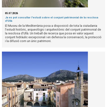
05.07.2026
Ja es pot consultar l'estudi sobre el conjunt patrimonial de la resclosa
d'Ullà
El Museu de la Mediterrània posa a disposició de tota la ciutadania
l'estudi històric, arqueològic i arquitectònic del conjunt patrimonial de
la resclosa d'Ullà. Un treball de recerca que posa en valor aquest
conjunt hidràulic excepcional i en defensa la conservació, la protecció
i la difusió com un únic patrimoni.