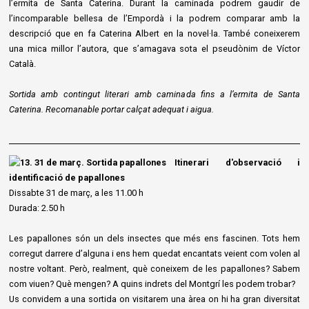
l’ermita de Santa Caterina. Durant la caminada podrem gaudir de
l’incomparable bellesa de l’Empordà i la podrem comparar amb la
descripció que en fa Caterina Albert en la novel·la. També coneixerem
una mica millor l’autora, que s’amagava sota el pseudònim de Víctor
Català.
Sortida amb contingut literari amb caminada fins a l’ermita de Santa
Caterina. Recomanable portar calçat adequat i aigua.
Itinerari d'observació i
identificació de papallones
Dissabte 31 de març, a les 11.00 h
Durada: 2.50 h
Les papallones són un dels insectes que més ens fascinen. Tots hem
corregut darrere d’alguna i ens hem quedat encantats veient com volen al
nostre voltant. Però, realment, què coneixem de les papallones? Sabem
com viuen? Què mengen? A quins indrets del Montgrí les podem trobar?
Us convidem a una sortida on visitarem una àrea on hi ha gran diversitat