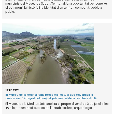
municipis del Museu de Suport Territorial. Una oportunitat per conèixer
el patrimoni, la història i la identitat d'un territori compartit, poble a
poble.
12.06.2026
El Museu de la Mediterrània presenta l'estudi que reivindica la
conservació integral del conjunt patrimonial de la resclosa d'Ullà
El Museu de la Mediterrània acollirà el proper divendres 3 de juliol a les
19 h la presentació pública de l'Estudi històric, arqueològic i...