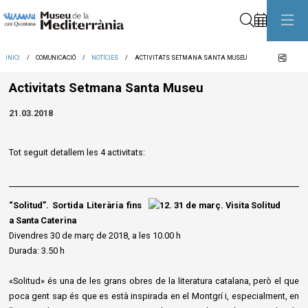
Cerca
Comp
INICI
COMUNICACIÓ
NOTÍCIES
ACTIVITATS SETMANA SANTA MUSEU
Activitats Setmana Santa Museu
21.03.2018
Tot seguit detallem les 4 activitats:
“Solitud”. Sortida Literària fins
a Santa Caterina
Divendres 30 de març de 2018, a les 10.00 h
Durada: 3.50 h
«Solitud» és una de les grans obres de la literatura catalana, però el que
poca gent sap és que es està inspirada en el Montgrí i, especialment, en