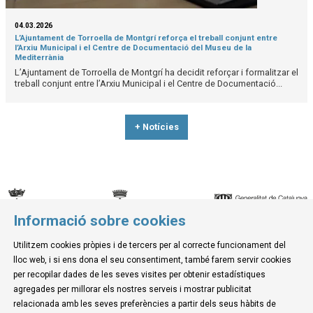
04.03.2026
L’Ajuntament de Torroella de Montgrí reforça el treball conjunt entre
l’Arxiu Municipal i el Centre de Documentació del Museu de la
Mediterrània
L’Ajuntament de Torroella de Montgrí ha decidit reforçar i formalitzar el
treball conjunt entre l’Arxiu Municipal i el Centre de Documentació...
+ Notícies
Informació sobre cookies
© Museu de la Mediterrània
Utilitzem cookies pròpies i de tercers per al correcte funcionament del
C. d'Ullà, 27-31 | 17257 Torroella de Montgrí
lloc web, i si ens dona el seu consentiment, també farem servir cookies
Tel. 972 755 180 a/e: info@museudelamediterrania.cat
per recopilar dades de les seves visites per obtenir estadístiques
agregades per millorar els nostres serveis i mostrar publicitat
relacionada amb les seves preferències a partir dels seus hàbits de