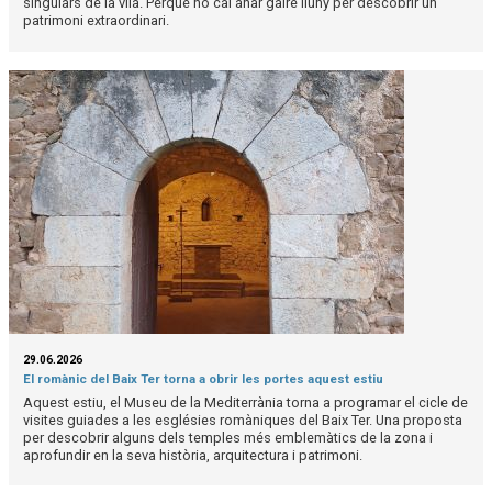
singulars de la vila. Perquè no cal anar gaire lluny per descobrir un
patrimoni extraordinari.
29.06.2026
El romànic del Baix Ter torna a obrir les portes aquest estiu
Aquest estiu, el Museu de la Mediterrània torna a programar el cicle de
visites guiades a les esglésies romàniques del Baix Ter. Una proposta
per descobrir alguns dels temples més emblemàtics de la zona i
aprofundir en la seva història, arquitectura i patrimoni.