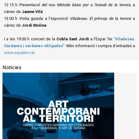
12.15 h
Presentació del nou Mètode bàsic per a l’estudi de la tenora,
a
càrrec de
Jaume Vilà
13.00 h Visita guiada a l’exposició
Viladesau. El príncep de la tenora
a
càrrec de
Jordi Molina
I a les 19.00 h concert de la
Cobla Sant Jordi
a l’Espai Ter
“
Viladesau.
Sardanes i sardanes obligades”
. Més informació i compra d’entrades a
www.espaiter.cat
Notícies