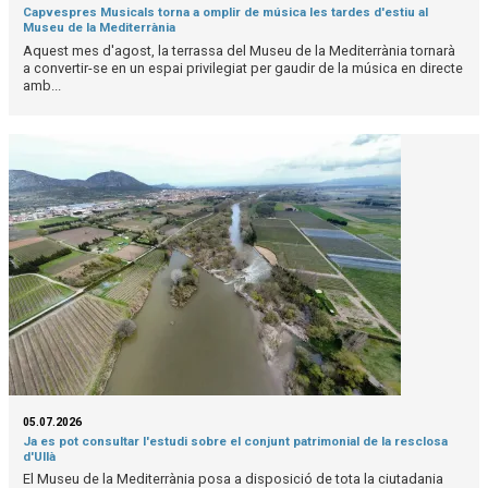
Capvespres Musicals torna a omplir de música les tardes d'estiu al
Museu de la Mediterrània
Aquest mes d'agost, la terrassa del Museu de la Mediterrània tornarà
a convertir-se en un espai privilegiat per gaudir de la música en directe
amb...
05.07.2026
Ja es pot consultar l'estudi sobre el conjunt patrimonial de la resclosa
d'Ullà
El Museu de la Mediterrània posa a disposició de tota la ciutadania