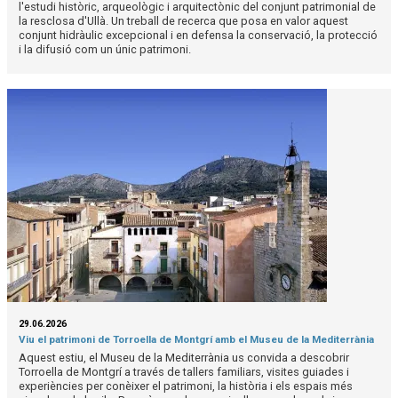
l'estudi històric, arqueològic i arquitectònic del conjunt patrimonial de
la resclosa d'Ullà. Un treball de recerca que posa en valor aquest
conjunt hidràulic excepcional i en defensa la conservació, la protecció
i la difusió com un únic patrimoni.
29.06.2026
Viu el patrimoni de Torroella de Montgrí amb el Museu de la Mediterrània
Aquest estiu, el Museu de la Mediterrània us convida a descobrir
Torroella de Montgrí a través de tallers familiars, visites guiades i
experiències per conèixer el patrimoni, la història i els espais més