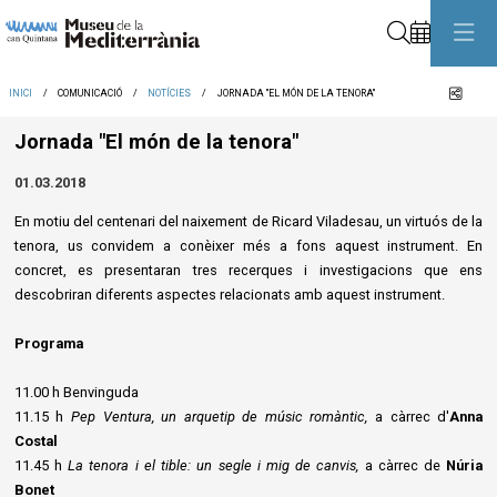
Cerca
Comp
INICI
COMUNICACIÓ
NOTÍCIES
JORNADA "EL MÓN DE LA TENORA"
Jornada "El món de la tenora"
01.03.2018
En motiu del centenari del naixement de Ricard Viladesau, un virtuós de la
tenora, us convidem a conèixer més a fons aquest instrument. En
concret, es presentaran tres recerques i investigacions que ens
descobriran diferents aspectes relacionats amb aquest instrument.
Programa
11.00 h Benvinguda
11.15 h
Pep Ventura, un arquetip de músic romàntic,
a càrrec d'
Anna
Costal
11.45 h
La tenora i el tible: un segle i mig de canvis,
a càrrec de
Núria
Bonet