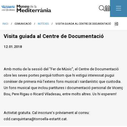
Cerca
Comp
INICI
COMUNICACIÓ
NOTÍCIES
VISITA GUIADA AL CENTRE DE DOCUMENTACIÓ
Visita guiada al Centre de Documentació
12.01.2018
Amb motiu de la sessió del "Fer de Músic", el Centre de Documentació
obre les seves portes perquè tothom que hi estigui interessat pugui
conèixer de primera mà l'extens fons musical i sardanístic que custodia.
Un fons musical que inclou partitures i documentació personal de Vicenç
Bou, Pere Rigau o Ricard Viladesau, entre molts altres. Us hi esperem!
Activitat gratuïta. Cal inscriure's prèviament al correu:
cdd.canquintana@torroella-estartit.cat.