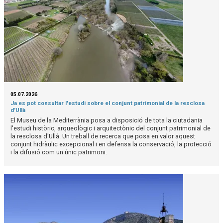
05.07.2026
Ja es pot consultar l'estudi sobre el conjunt patrimonial de la resclosa
d'Ullà
El Museu de la Mediterrània posa a disposició de tota la ciutadania
l'estudi històric, arqueològic i arquitectònic del conjunt patrimonial de
la resclosa d'Ullà. Un treball de recerca que posa en valor aquest
conjunt hidràulic excepcional i en defensa la conservació, la protecció
i la difusió com un únic patrimoni.