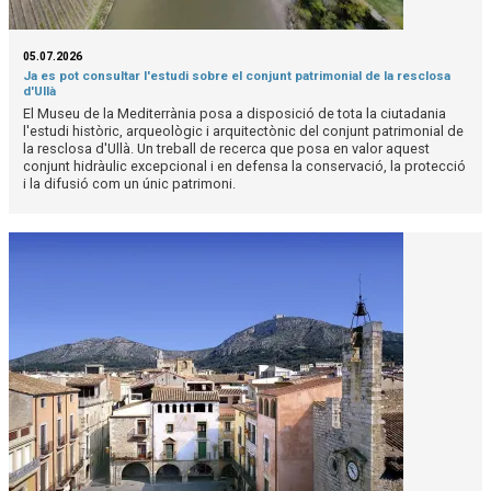
05.07.2026
Ja es pot consultar l'estudi sobre el conjunt patrimonial de la resclosa
d'Ullà
El Museu de la Mediterrània posa a disposició de tota la ciutadania
l'estudi històric, arqueològic i arquitectònic del conjunt patrimonial de
la resclosa d'Ullà. Un treball de recerca que posa en valor aquest
conjunt hidràulic excepcional i en defensa la conservació, la protecció
i la difusió com un únic patrimoni.