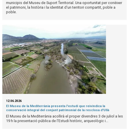
municipis del Museu de Suport Territorial. Una oportunitat per conèixer
el patrimoni, la història i la identitat d'un territori compartit, poble a
poble.
12.06.2026
El Museu de la Mediterrània presenta l'estudi que reivindica la
conservació integral del conjunt patrimonial de la resclosa d'Ullà
El Museu de la Mediterrània acollirà el proper divendres 3 de juliol a les
19 h la presentació pública de l'Estudi històric, arqueològic i...