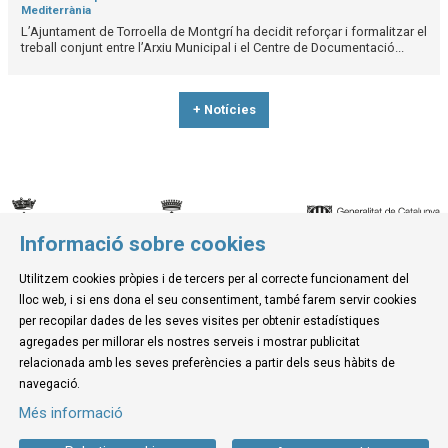
Mediterrània
L’Ajuntament de Torroella de Montgrí ha decidit reforçar i formalitzar el
treball conjunt entre l’Arxiu Municipal i el Centre de Documentació...
+ Notícies
Informació sobre cookies
© Museu de la Mediterrània
Utilitzem cookies pròpies i de tercers per al correcte funcionament del
C. d'Ullà, 27-31 | 17257 Torroella de Montgrí
lloc web, i si ens dona el seu consentiment, també farem servir cookies
Tel. 972 755 180 a/e: info@museudelamediterrania.cat
per recopilar dades de les seves visites per obtenir estadístiques
agregades per millorar els nostres serveis i mostrar publicitat
relacionada amb les seves preferències a partir dels seus hàbits de
Sitemap
|
Avís Legal
|
Ús de Cookies
|
Contactar
navegació.
Més informació
Link a instagram
Link a youtube
Link a twitter
Link a facebook