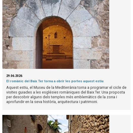
29.06.2026
El romànic del Baix Ter torna a obrir les portes aquest estiu
Aquest estiu, el Museu de la Mediterrània torna a programar el cicle de
visites guiades a les esglésies romàniques del Baix Ter. Una proposta
per descobrir alguns dels temples més emblemàtics de la zona i
aprofundir en la seva història, arquitectura i patrimoni.