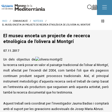
Cerca
Comp
INICI
COMUNICACIÓ
NOTÍCIES
EL MUSEU ENCETA UN PROJECTE DE RECERCA ETNOLÒGICA DE L'OLIVERA AL MONTGRÍ
El museu enceta un projecte de recerca
etnològica de l'olivera al Montgrí
07.11.2017
Un
dels objectius de
la recerca serà posar en valor el paisatge tradicional de l’olivar al Montgrí,
molt afectat per l’incendi del 2004, com també l’oli que els pagesos
continuen produint seguint processos tradicionals. Així, el principal
instrument metodològic d’aquesta recerca serà el treball de camp basat
en l’entrevista als productors que segueixen amb aquesta activitat, però
també la recerca documental que ho testimonia.
Aquest treball serà coordinat per l’investigador Jauma Badias i comptarà
amb el suport per les gravacions audiovisuals de Josep Maria Abrusi.