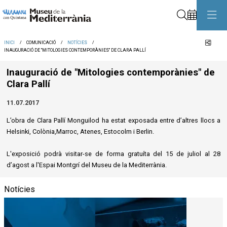
Cerca
Comp
INICI
COMUNICACIÓ
NOTÍCIES
INAUGURACIÓ DE "MITOLOGIES CONTEMPORÀNIES" DE CLARA PALLÍ
Inauguració de "Mitologies contemporànies" de
Clara Pallí
11.07.2017
L’obra de Clara Pallí Monguilod ha estat exposada entre d’altres llocs a
Helsinki, Colònia,Marroc, Atenes, Estocolm i Berlin.
L'exposició podrà visitar-se de forma gratuíta del 15 de juliol al 28
d’agost a l'Espai Montgrí del Museu de la Mediterrània.
Notícies