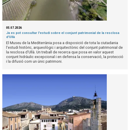
05.07.2026
Ja es pot consultar l'estudi sobre el conjunt patrimonial de la resclosa
d'Ullà
El Museu de la Mediterrània posa a disposició de tota la ciutadania
l'estudi històric, arqueològic i arquitectònic del conjunt patrimonial de
la resclosa d'Ullà. Un treball de recerca que posa en valor aquest
conjunt hidràulic excepcional i en defensa la conservació, la protecció
i la difusió com un únic patrimoni.