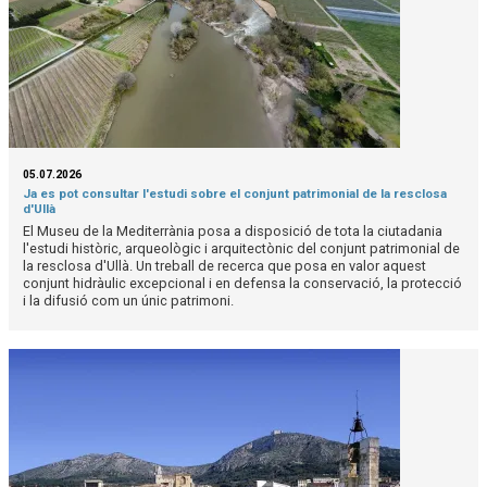
05.07.2026
Ja es pot consultar l'estudi sobre el conjunt patrimonial de la resclosa
d'Ullà
El Museu de la Mediterrània posa a disposició de tota la ciutadania
l'estudi històric, arqueològic i arquitectònic del conjunt patrimonial de
la resclosa d'Ullà. Un treball de recerca que posa en valor aquest
conjunt hidràulic excepcional i en defensa la conservació, la protecció
i la difusió com un únic patrimoni.