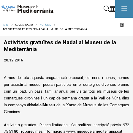
Cerca
Comp
INICI
COMUNICACIÓ
NOTÍCIES
ACTIVITATS GRATUÏTES DE NADAL AL MUSEU DE LA MEDITERRÀNIA
Activitats gratuïtes de Nadal al Museu de la
Mediterrània
20.12.2016
A més de tota aquesta programació especial, els nens i nenes, només
per assistir al museu, podran participar en el sorteig de diversos premis
com un Ipad, un passi familiar anual per visitar tots els museus de les
comarques gironines i un cap de setmana gratuït a la Vall de Núria dins
la campanya
#NadalalMuseu
de la Xarxa de Museus de les Comarques
Gironines.
Activitats gratuïtes - Places limitades - Cal realitzar inscripció prèvia: 972
75 51 80 Trobareu més informació a www.museudelamediterrania.cat