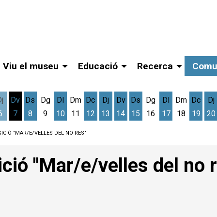
Viu el museu
Educació
Recerca
Comu
Dj
Dv
Ds
Dg
Dl
Dm
Dc
Dj
Dv
Ds
Dg
Dl
Dm
Dc
Dj
6
7
8
9
10
11
12
13
14
15
16
17
18
19
20
gost
cres 5 d'agost
Dijous 6 d'agost
Divendres 7 d'agost
Dissabte 8 d'agost
Dilluns 10 d'agost
Dimecres 12 d'agost
Dijous 13 d'agost
Divendres 14 d'agost
Dissabte 15 d'agost
Dilluns 17 d'ag
Dimec
D
ICIÓ "MAR/E/VELLES DEL NO RES"
ció "Mar/e/velles del no 