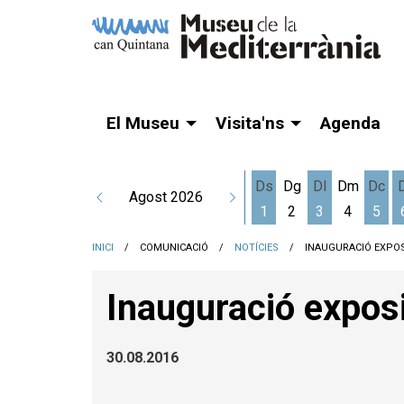
El Museu
Visita'ns
Agenda
Ds
Dg
Dl
Dm
Dc
Agost 2026
1
2
3
4
5
Dissabte 1 d'agost
Dilluns 3 d'a
Dime
INICI
COMUNICACIÓ
NOTÍCIES
INAUGURACIÓ EXPOS
Inauguració exposi
30.08.2016