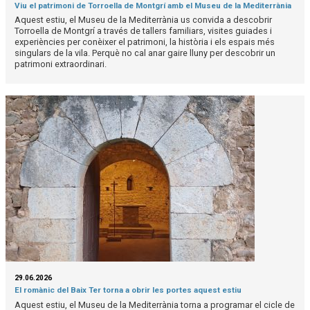
Viu el patrimoni de Torroella de Montgrí amb el Museu de la Mediterrània
Aquest estiu, el Museu de la Mediterrània us convida a descobrir
Torroella de Montgrí a través de tallers familiars, visites guiades i
experiències per conèixer el patrimoni, la història i els espais més
singulars de la vila. Perquè no cal anar gaire lluny per descobrir un
patrimoni extraordinari.
29.06.2026
El romànic del Baix Ter torna a obrir les portes aquest estiu
Aquest estiu, el Museu de la Mediterrània torna a programar el cicle de