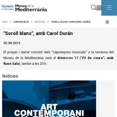
Cerca
Comp
INICI
COMUNICACIÓ
NOTÍCIES
"SOROLL BLANC", AMB CAROL DURÁN
"Soroll blanc", amb Carol Durán
05.08.2016
El proper i darrer concert dels "Capvespres musicals" a la terrassa del
Museu de la Mediterrània serà el
dimecres 17
("
Fil de coure", amb
Rusó Sala
), també a les 20 h.
Notícies