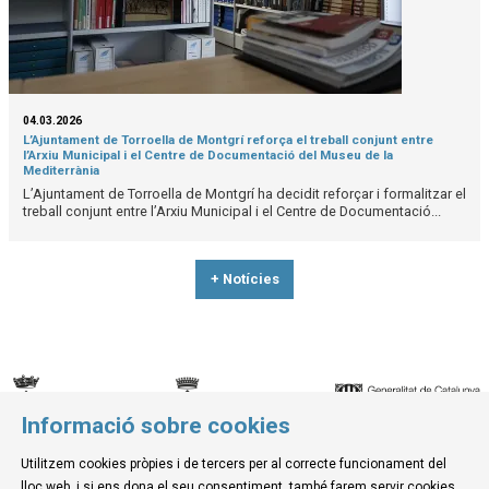
04.03.2026
L’Ajuntament de Torroella de Montgrí reforça el treball conjunt entre
l’Arxiu Municipal i el Centre de Documentació del Museu de la
Mediterrània
L’Ajuntament de Torroella de Montgrí ha decidit reforçar i formalitzar el
treball conjunt entre l’Arxiu Municipal i el Centre de Documentació...
+ Notícies
Informació sobre cookies
© Museu de la Mediterrània
Utilitzem cookies pròpies i de tercers per al correcte funcionament del
C. d'Ullà, 27-31 | 17257 Torroella de Montgrí
lloc web, i si ens dona el seu consentiment, també farem servir cookies