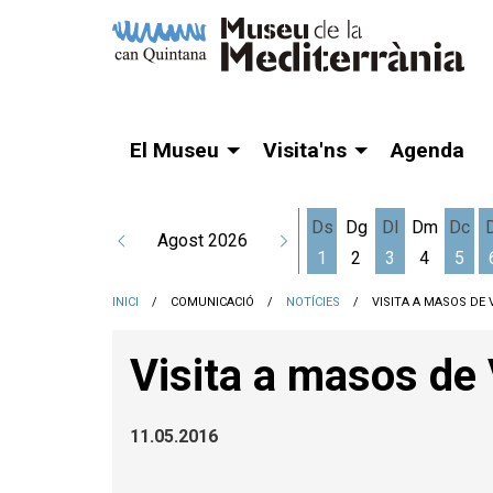
El Museu
Visita'ns
Agenda
Ds
Dg
Dl
Dm
Dc
Agost 2026
1
2
3
4
5
Dissabte 1 d'agost
Dilluns 3 d'a
Dime
INICI
COMUNICACIÓ
NOTÍCIES
VISITA A MASOS DE 
Visita a masos de 
11.05.2016