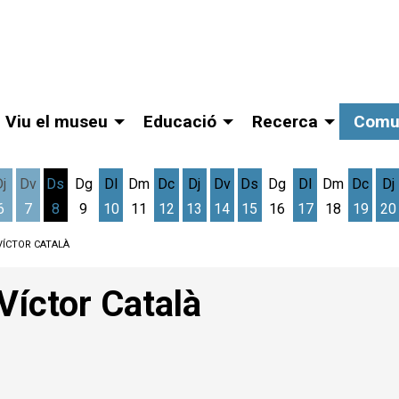
Viu el museu
Educació
Recerca
Comu
Dj
Dv
Ds
Dg
Dl
Dm
Dc
Dj
Dv
Ds
Dg
Dl
Dm
Dc
Dj
6
7
8
9
10
11
12
13
14
15
16
17
18
19
20
gost
cres 5 d'agost
Dijous 6 d'agost
Divendres 7 d'agost
Dissabte 8 d'agost
Dilluns 10 d'agost
Dimecres 12 d'agost
Dijous 13 d'agost
Divendres 14 d'agost
Dissabte 15 d'agost
Dilluns 17 d'ag
Dimec
D
VÍCTOR CATALÀ
Víctor Català