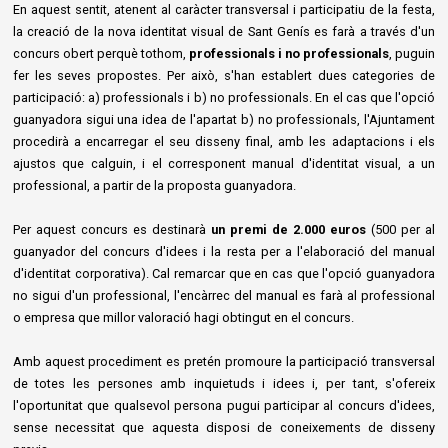
En aquest sentit, atenent al caràcter transversal i participatiu de la festa,
la creació de la nova identitat visual de Sant Genís es farà a través d'un
concurs obert perquè tothom,
professionals i no professionals
, puguin
fer les seves propostes. Per això, s'han establert dues categories de
participació: a) professionals i b) no professionals. En el cas que l'opció
guanyadora sigui una idea de l'apartat b) no professionals, l'Ajuntament
procedirà a encarregar el seu disseny final, amb les adaptacions i els
ajustos que calguin, i el corresponent manual d'identitat visual, a un
professional, a partir de la proposta guanyadora.
Per aquest concurs es destinarà
un premi de 2.000 euros
(500 per al
guanyador del concurs d'idees i la resta per a l'elaboració del manual
d'identitat corporativa). Cal remarcar que en cas que l'opció guanyadora
no sigui d'un professional, l'encàrrec del manual es farà al professional
o empresa que millor valoració hagi obtingut en el concurs.
Amb aquest procediment es pretén promoure la participació transversal
de totes les persones amb inquietuds i idees i, per tant, s'ofereix
l'oportunitat que qualsevol persona pugui participar al concurs d'idees,
sense necessitat que aquesta disposi de coneixements de disseny