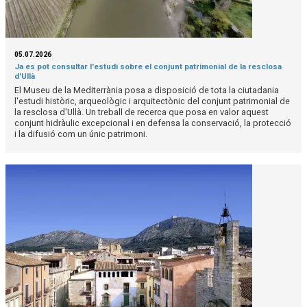
05.07.2026
Ja es pot consultar l'estudi sobre el conjunt patrimonial de la resclosa
d'Ullà
El Museu de la Mediterrània posa a disposició de tota la ciutadania
l'estudi històric, arqueològic i arquitectònic del conjunt patrimonial de
la resclosa d'Ullà. Un treball de recerca que posa en valor aquest
conjunt hidràulic excepcional i en defensa la conservació, la protecció
i la difusió com un únic patrimoni.