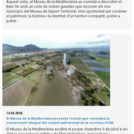
Aquest estiu, el Museu de la Mediterrània us convida a descobrir el
Baix Ter amb un cicle de visites guiades que recorren els nou
municipis del Museu de Suport Territorial. Una oportunitat per conèixer
el patrimoni, la història i la identitat d'un territori compartit, poble a
poble.
12.06.2026
El Museu de la Mediterrània presenta l'estudi que reivindica la
conservació integral del conjunt patrimonial de la resclosa d'Ullà
El Museu de la Mediterrània acollirà el proper divendres 3 de juliol a les
19 h la presentació pública de l'Estudi històric, arqueològic i...