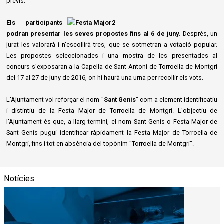
previs.
Els participants
podran presentar les seves propostes
fins al 6 de juny
. Després, un
jurat les valorarà i n'escollirà tres, que se sotmetran a votació popular.
Les propostes seleccionades i una mostra de les presentades al
concurs s'exposaran a la Capella de Sant Antoni de Torroella de Montgrí
del 17 al 27 de juny de 2016, on hi haurà una urna per recollir els vots.
L'Ajuntament vol reforçar el nom "
Sant Genís
" com a element identificatiu
i distintiu de la Festa Major de Torroella de Montgrí. L'objectiu de
l'Ajuntament és que, a llarg termini, el nom Sant Genís o Festa Major de
Sant Genís pugui identificar ràpidament la Festa Major de Torroella de
Montgrí, fins i tot en absència del topònim "Torroella de Montgrí".
Notícies