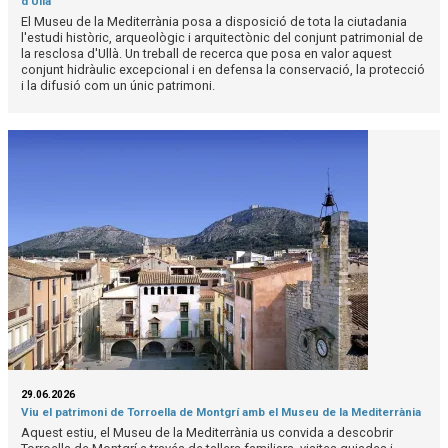
d'Ullà
El Museu de la Mediterrània posa a disposició de tota la ciutadania
l'estudi històric, arqueològic i arquitectònic del conjunt patrimonial de
la resclosa d'Ullà. Un treball de recerca que posa en valor aquest
conjunt hidràulic excepcional i en defensa la conservació, la protecció
i la difusió com un únic patrimoni.
29.06.2026
Viu el patrimoni de Torroella de Montgrí amb el Museu de la Mediterrània
Aquest estiu, el Museu de la Mediterrània us convida a descobrir