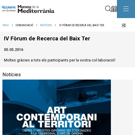
Cerca
Comp
INICI
COMUNICACIÓ
NOTÍCIES
IV FÒRUM DE RECERCA DEL BAIX TER
IV Fòrum de Recerca del Baix Ter
05.05.2016
Moltes gràcies a tots els participants per la vostra col·laboració!
Notícies