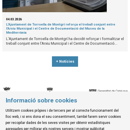
04.03.2026
L’Ajuntament de Torroella de Montgrí reforça el treball conjunt entre
l’Arxiu Municipal i el Centre de Documentació del Museu de la
Mediterrània
L’Ajuntament de Torroella de Montgrí ha decidit reforçar i formalitzar el
treball conjunt entre l’Arxiu Municipal i el Centre de Documentació...
+ Notícies
Informació sobre cookies
© Museu de la Mediterrània
Utilitzem cookies pròpies i de tercers per al correcte funcionament del
C. d'Ullà, 27-31 | 17257 Torroella de Montgrí
lloc web, i si ens dona el seu consentiment, també farem servir cookies
Tel. 972 755 180 a/e: info@museudelamediterrania.cat
per recopilar dades de les seves visites per obtenir estadístiques
agregades per millorar els nostres serveis i mostrar publicitat