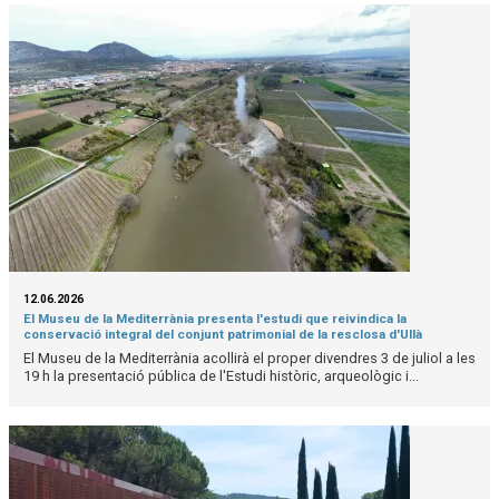
12.06.2026
El Museu de la Mediterrània presenta l'estudi que reivindica la
conservació integral del conjunt patrimonial de la resclosa d'Ullà
El Museu de la Mediterrània acollirà el proper divendres 3 de juliol a les
19 h la presentació pública de l'Estudi històric, arqueològic i...