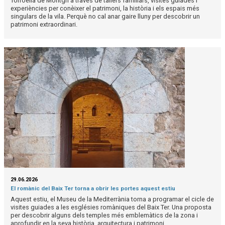
Torroella de Montgrí a través de tallers familiars, visites guiades i
experiències per conèixer el patrimoni, la història i els espais més
singulars de la vila. Perquè no cal anar gaire lluny per descobrir un
patrimoni extraordinari.
29.06.2026
El romànic del Baix Ter torna a obrir les portes aquest estiu
Aquest estiu, el Museu de la Mediterrània torna a programar el cicle de
visites guiades a les esglésies romàniques del Baix Ter. Una proposta
per descobrir alguns dels temples més emblemàtics de la zona i
aprofundir en la seva història, arquitectura i patrimoni.