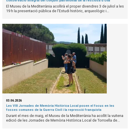
conservació integral del conjunt patrimonial de la resclosa d'Ullà
El Museu de la Mediterrània acollirà el proper divendres 3 de juliol a les
19 h la presentació pública de l'Estudi històric, arqueològic i...
03.06.2026
Les VIII Jornades de Memòria Històrica Local posen el focus en les
fosses comunes de la Guerra Civil i la repressió franquista
Durant el mes de maig, el Museu de la Mediterrània ha acollit la vuitena
edició de les Jornades de Memòria Històrica Local de Torroella de...