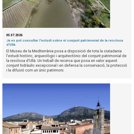
05.07.2026
Ja es pot consultar l'estudi sobre el conjunt patrimonial de la resclosa
d'Ullà
El Museu de la Mediterrània posa a disposició de tota la ciutadania
l'estudi històric, arqueològic i arquitectònic del conjunt patrimonial de
la resclosa d'Ullà. Un treball de recerca que posa en valor aquest
conjunt hidràulic excepcional i en defensa la conservació, la protecció
i la difusió com un únic patrimoni.