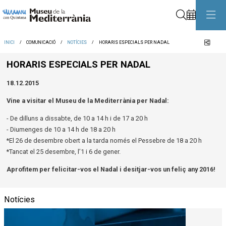
Cerca
Comp
INICI
COMUNICACIÓ
NOTÍCIES
HORARIS ESPECIALS PER NADAL
HORARIS ESPECIALS PER NADAL
18.12.2015
Vine a visitar el Museu de la Mediterrània per Nadal:
- De dilluns a dissabte, de 10 a 14 h i de 17 a 20 h
- Diumenges de 10 a 14 h de 18 a 20 h
*El 26 de desembre obert a la tarda només el Pessebre de 18 a 20 h
*Tancat el 25 desembre, l’1 i 6 de gener.
Aprofitem per felicitar-vos el Nadal i desitjar-vos un feliç any 2016!
Notícies