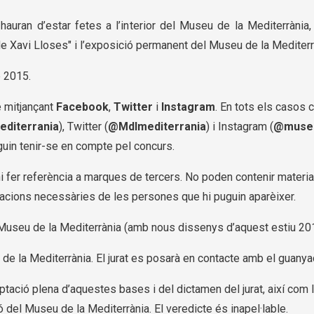
hauran d’estar fetes a l’interior del Museu de la Mediterràni
 Xavi Lloses" i l’exposició permanent del Museu de la Mediterr
e 2015.
e mitjançant
Facebook
,
Twitter
i
Instagram
. En tots els casos 
diterrania
), Twitter (
@Mdlmediterrania
) i Instagram (
@museu
uguin tenir-se en compte pel concurs.
i fer referència a marques de tercers. No poden contenir material
itzacions necessàries de les persones que hi puguin aparèixer.
 Museu de la Mediterrània (amb nous dissenys d’aquest estiu 20
de la Mediterrània. El jurat es posarà en contacte amb el guanyador
ptació plena d’aquestes bases i del dictamen del jurat, així com l
 del Museu de la Mediterrània. El veredicte és inapel·lable.