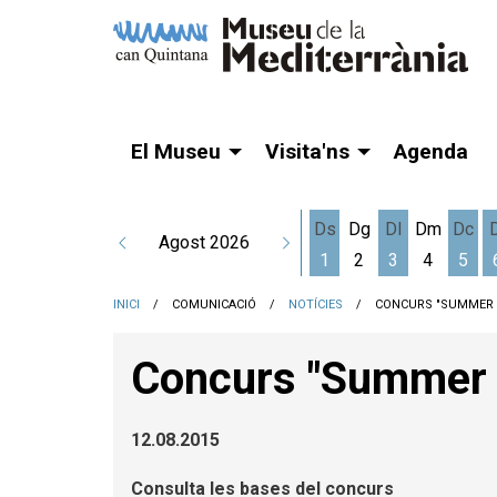
El Museu
Visita'ns
Agenda
Ds
Dg
Dl
Dm
Dc
Agost 2026
1
2
3
4
5
Dissabte 1 d'agost
Dilluns 3 d'a
Dime
INICI
COMUNICACIÓ
NOTÍCIES
CONCURS "SUMMER 
Concurs "Summer 
12.08.2015
Consulta les bases del concurs