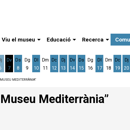
Viu el museu
Educació
Recerca
Comu
Dj
Dv
Ds
Dg
Dl
Dm
Dc
Dj
Dv
Ds
Dg
Dl
Dm
Dc
Dj
6
7
8
9
10
11
12
13
14
15
16
17
18
19
20
gost
cres 5 d'agost
Dijous 6 d'agost
Divendres 7 d'agost
Dissabte 8 d'agost
Dilluns 10 d'agost
Dimecres 12 d'agost
Dijous 13 d'agost
Divendres 14 d'agost
Dissabte 15 d'agost
Dilluns 17 d'ag
Dimec
D
MUSEU MEDITERRÀNIA”
Museu Mediterrània”