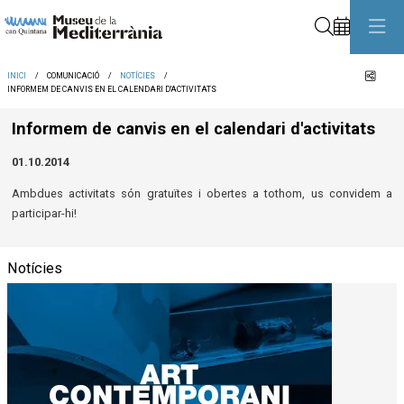
Cerca
Comp
INICI
COMUNICACIÓ
NOTÍCIES
INFORMEM DE CANVIS EN EL CALENDARI D'ACTIVITATS
Informem de canvis en el calendari d'activitats
01.10.2014
Ambdues activitats són gratuïtes i obertes a tothom, us convidem a
participar-hi!
Notícies