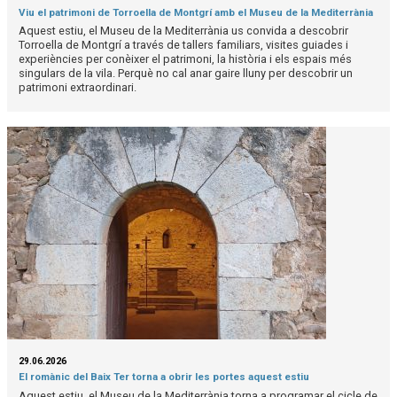
Viu el patrimoni de Torroella de Montgrí amb el Museu de la Mediterrània
Aquest estiu, el Museu de la Mediterrània us convida a descobrir
Torroella de Montgrí a través de tallers familiars, visites guiades i
experiències per conèixer el patrimoni, la història i els espais més
singulars de la vila. Perquè no cal anar gaire lluny per descobrir un
patrimoni extraordinari.
29.06.2026
El romànic del Baix Ter torna a obrir les portes aquest estiu
Aquest estiu, el Museu de la Mediterrània torna a programar el cicle de