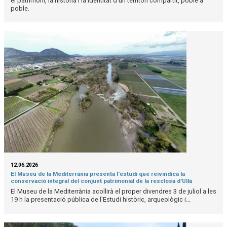
el patrimoni, la història i la identitat d'un territori compartit, poble a
poble.
12.06.2026
El Museu de la Mediterrània presenta l'estudi que reivindica la
conservació integral del conjunt patrimonial de la resclosa d'Ullà
El Museu de la Mediterrània acollirà el proper divendres 3 de juliol a les
19 h la presentació pública de l'Estudi històric, arqueològic i...