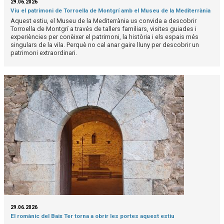
29.06.2026
Viu el patrimoni de Torroella de Montgrí amb el Museu de la Mediterrània
Aquest estiu, el Museu de la Mediterrània us convida a descobrir
Torroella de Montgrí a través de tallers familiars, visites guiades i
experiències per conèixer el patrimoni, la història i els espais més
singulars de la vila. Perquè no cal anar gaire lluny per descobrir un
patrimoni extraordinari.
29.06.2026
El romànic del Baix Ter torna a obrir les portes aquest estiu