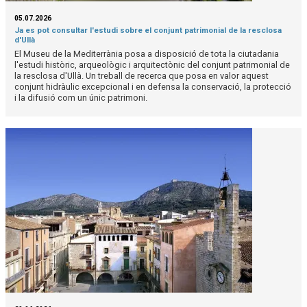
05.07.2026
Ja es pot consultar l'estudi sobre el conjunt patrimonial de la resclosa
d'Ullà
El Museu de la Mediterrània posa a disposició de tota la ciutadania
l'estudi històric, arqueològic i arquitectònic del conjunt patrimonial de
la resclosa d'Ullà. Un treball de recerca que posa en valor aquest
conjunt hidràulic excepcional i en defensa la conservació, la protecció
i la difusió com un únic patrimoni.