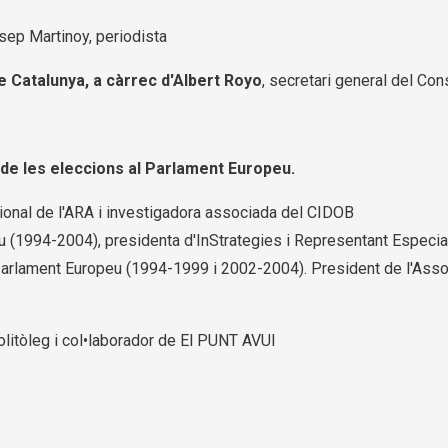
osep Martinoy, periodista
e Catalunya, a càrrec d'Albert Royo
, secretari general del Co
 de les eleccions al Parlament Europeu.
acional de l'ARA i investigadora associada del CIDOB
u (1994-2004), presidenta d'InStrategies i Representant Especial 
al Parlament Europeu (1994-1999 i 2002-2004). President de l'As
olitòleg i col•laborador de El PUNT AVUI