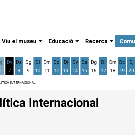
Viu el museu
Educació
Recerca
Comu
Dj
Dv
Ds
Dg
Dl
Dm
Dc
Dj
Dv
Ds
Dg
Dl
Dm
Dc
Dj
6
7
8
9
10
11
12
13
14
15
16
17
18
19
20
gost
cres 5 d'agost
Dijous 6 d'agost
Divendres 7 d'agost
Dissabte 8 d'agost
Dilluns 10 d'agost
Dimecres 12 d'agost
Dijous 13 d'agost
Divendres 14 d'agost
Dissabte 15 d'agost
Dilluns 17 d'ag
Dimec
D
LÍTICA INTERNACIONAL
ítica Internacional