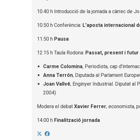
10.40 h Introducció de la jornada a càrrec de J
10.50 h Conferència:
L'aposta internacional d
11.50 h
Pausa
12.15 h Taula Rodona:
Passat, present i futur
Carme Colomina
, Periodista, cap d'intern
Anna Terrón
, Diputada al Parlament Europe
Joan Vallvé
, Enginyer Industrial. Diputat 
2004)
Modera el debat
Xavier Ferrer
, economista, p
14.00 h
Finalització jornada