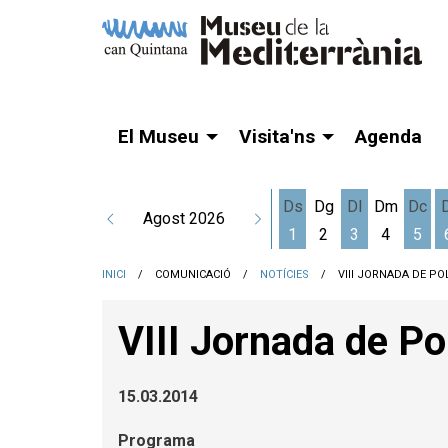
El Museu
Visita'ns
Agenda
Ds
Dg
Dl
Dm
Dc
Agost 2026
1
2
3
4
5
Dissabte 1 d'agost
Dilluns 3 d'a
Dime
INICI
COMUNICACIÓ
NOTÍCIES
VIII JORNADA DE PO
VIII Jornada de Pol
15.03.2014
Programa