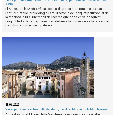
d'Ullà
El Museu de la Mediterrània posa a disposició de tota la ciutadania
l'estudi històric, arqueològic i arquitectònic del conjunt patrimonial de
la resclosa d'Ullà. Un treball de recerca que posa en valor aquest
conjunt hidràulic excepcional i en defensa la conservació, la protecció
i la difusió com un únic patrimoni.
29.06.2026
Viu el patrimoni de Torroella de Montgrí amb el Museu de la Mediterrània
Aquest estiu, el Museu de la Mediterrània us convida a descobrir