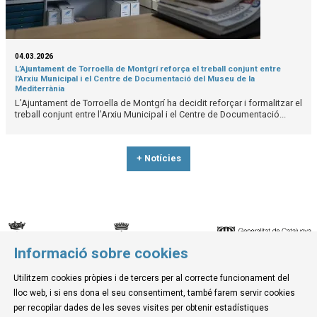
04.03.2026
L’Ajuntament de Torroella de Montgrí reforça el treball conjunt entre
l’Arxiu Municipal i el Centre de Documentació del Museu de la
Mediterrània
L’Ajuntament de Torroella de Montgrí ha decidit reforçar i formalitzar el
treball conjunt entre l’Arxiu Municipal i el Centre de Documentació...
+ Notícies
Informació sobre cookies
© Museu de la Mediterrània
Utilitzem cookies pròpies i de tercers per al correcte funcionament del
C. d'Ullà, 27-31 | 17257 Torroella de Montgrí
lloc web, i si ens dona el seu consentiment, també farem servir cookies
Tel. 972 755 180 a/e: info@museudelamediterrania.cat
per recopilar dades de les seves visites per obtenir estadístiques