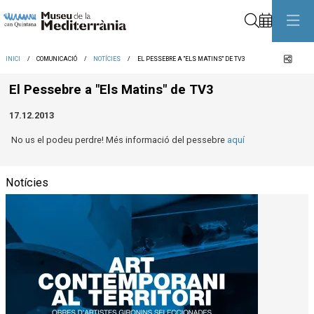
Cerca
Comp
INICI
COMUNICACIÓ
NOTÍCIES
EL PESSEBRE A "ELS MATINS" DE TV3
El Pessebre a "Els Matins" de TV3
17.12.2013
No us el podeu perdre! Més informació del pessebre
aquí
Notícies