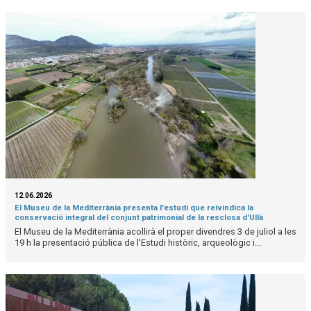
12.06.2026
El Museu de la Mediterrània presenta l'estudi que reivindica la
conservació integral del conjunt patrimonial de la resclosa d'Ullà
El Museu de la Mediterrània acollirà el proper divendres 3 de juliol a les
19 h la presentació pública de l'Estudi històric, arqueològic i...