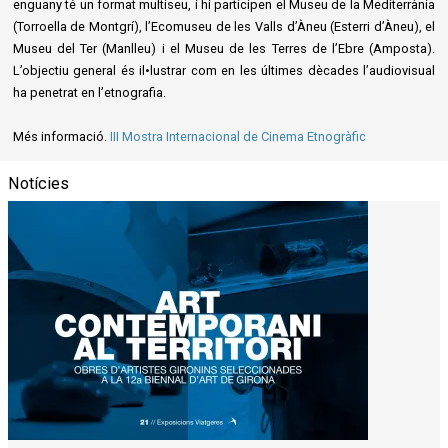
enguany té un format multiseu, i hi participen el Museu de la Mediterrània
(Torroella de Montgrí), l’Ecomuseu de les Valls d’Àneu (Esterri d’Àneu), el
Museu del Ter (Manlleu) i el Museu de les Terres de l’Ebre (Amposta).
L’objectiu general és il•lustrar com en les últimes dècades l’audiovisual
ha penetrat en l’etnografia.
Més informació.
III Mostra Internacional de Cinema Etnogràfic
Notícies