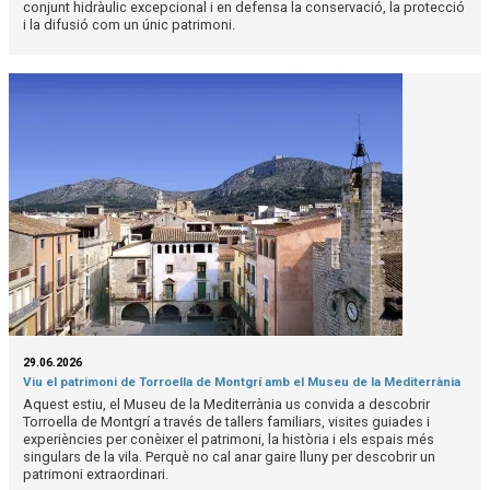
conjunt hidràulic excepcional i en defensa la conservació, la protecció
i la difusió com un únic patrimoni.
29.06.2026
Viu el patrimoni de Torroella de Montgrí amb el Museu de la Mediterrània
Aquest estiu, el Museu de la Mediterrània us convida a descobrir
Torroella de Montgrí a través de tallers familiars, visites guiades i
experiències per conèixer el patrimoni, la història i els espais més
singulars de la vila. Perquè no cal anar gaire lluny per descobrir un
patrimoni extraordinari.