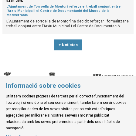
04.03.2026
L’Ajuntament de Torroella de Montgrí reforça el treball conjunt entre
l’Arxiu Municipal i el Centre de Documentació del Museu de la
Mediterrània
L’Ajuntament de Torroella de Montgrí ha decidit reforçar i formalitzar el
treball conjunt entre l’Arxiu Municipal i el Centre de Documentació...
+ Notícies
Informació sobre cookies
© Museu de la Mediterrània
Utilitzem cookies pròpies i de tercers per al correcte funcionament del
C. d'Ullà, 27-31 | 17257 Torroella de Montgrí
lloc web, i si ens dona el seu consentiment, també farem servir cookies
Tel. 972 755 180 a/e: info@museudelamediterrania.cat
per recopilar dades de les seves visites per obtenir estadístiques
agregades per millorar els nostres serveis i mostrar publicitat
relacionada amb les seves preferències a partir dels seus hàbits de
Sitemap
|
Avís Legal
|
Ús de Cookies
|
Contactar
navegació.