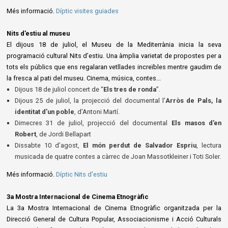
Més informació.
Díptic visites guiades
Nits d’estiu al museu
El dijous 18 de juliol, el Museu de la Mediterrània inicia la seva
programació cultural Nits d’estiu. Una àmplia varietat de propostes per a
tots els públics que ens regalaran vetllades increïbles mentre gaudim de
la fresca al pati del museu. Cinema, música, contes...
Dijous 18 de juliol concert de “
Els tres de ronda
”.
Dijous 25 de juliol, la projecció del documental l’
Arròs de Pals, la
identitat d’un poble
, d’Antoni Martí.
Dimecres 31 de juliol, projecció del documental
Els masos d’en
Robert
, de Jordi Bellapart
Dissabte 10 d’agost,
El món perdut de Salvador Espriu
, lectura
musicada de quatre contes a càrrec de Joan Massotkleiner i Toti Soler.
Més informació.
Díptic Nits d'estiu
3a Mostra Internacional de Cinema Etnogràfic
La 3a Mostra Internacional de Cinema Etnogràfic organitzada per la
Direcció General de Cultura Popular, Associacionisme i Acció Culturals