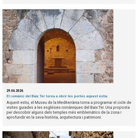
29.06.2026
El romànic del Baix Ter torna a obrir les portes aquest estiu
Aquest estiu, el Museu de la Mediterrània torna a programar el cicle de
visites guiades a les esglésies romàniques del Baix Ter. Una proposta
per descobrir alguns dels temples més emblemàtics de la zona i
aprofundir en la seva història, arquitectura i patrimoni.