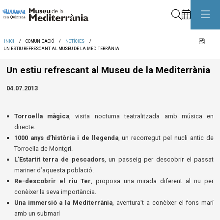
Cerca
Comp
INICI
COMUNICACIÓ
NOTÍCIES
UN ESTIU REFRESCANT AL MUSEU DE LA MEDITERRÀNIA
Un estiu refrescant al Museu de la Mediterrània
04.07.2013
Torroella màgica
, visita nocturna teatralitzada amb música en
directe.
1000 anys d’història i de llegenda
, un recorregut pel nucli antic de
Torroella de Montgrí.
L’Estartit terra de pescadors
, un passeig per descobrir el passat
mariner d’aquesta població.
Re-descobrir el riu Ter
, proposa una mirada diferent al riu per
conèixer la seva importància.
Una immersió a la Mediterrània
, aventura’t a conèixer el fons marí
amb un submarí