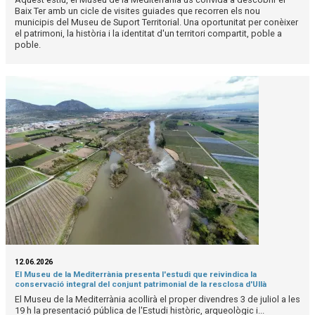
Baix Ter amb un cicle de visites guiades que recorren els nou
municipis del Museu de Suport Territorial. Una oportunitat per conèixer
el patrimoni, la història i la identitat d'un territori compartit, poble a
poble.
12.06.2026
El Museu de la Mediterrània presenta l'estudi que reivindica la
conservació integral del conjunt patrimonial de la resclosa d'Ullà
El Museu de la Mediterrània acollirà el proper divendres 3 de juliol a les
19 h la presentació pública de l'Estudi històric, arqueològic i...