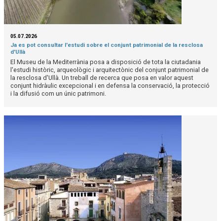
05.07.2026
Ja es pot consultar l'estudi sobre el conjunt patrimonial de la resclosa
d'Ullà
El Museu de la Mediterrània posa a disposició de tota la ciutadania
l'estudi històric, arqueològic i arquitectònic del conjunt patrimonial de
la resclosa d'Ullà. Un treball de recerca que posa en valor aquest
conjunt hidràulic excepcional i en defensa la conservació, la protecció
i la difusió com un únic patrimoni.