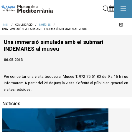
Cerca
Comp
INICI
COMUNICACIÓ
NOTÍCIES
UNA IMMERSIÓ SIMULADA AMB EL SUBMARÍ INDEMARES AL MUSEU
Una immersió simulada amb el submarí
INDEMARES al museu
06.05.2013
Per concertar una visita truqueu al Museu T. 972 75 51 80 de 9 a 16 h i us
informarem.A partir del 25 de juny la visita s’oferirà al públic en general en
visites reduïdes.
Notícies