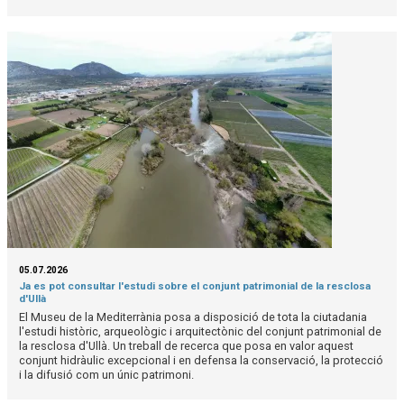
05.07.2026
Ja es pot consultar l'estudi sobre el conjunt patrimonial de la resclosa
d'Ullà
El Museu de la Mediterrània posa a disposició de tota la ciutadania
l'estudi històric, arqueològic i arquitectònic del conjunt patrimonial de
la resclosa d'Ullà. Un treball de recerca que posa en valor aquest
conjunt hidràulic excepcional i en defensa la conservació, la protecció
i la difusió com un únic patrimoni.