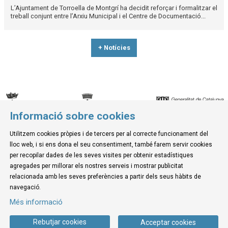
L’Ajuntament de Torroella de Montgrí ha decidit reforçar i formalitzar el
treball conjunt entre l’Arxiu Municipal i el Centre de Documentació...
+ Notícies
Informació sobre cookies
© Museu de la Mediterrània
Utilitzem cookies pròpies i de tercers per al correcte funcionament del
C. d'Ullà, 27-31 | 17257 Torroella de Montgrí
lloc web, i si ens dona el seu consentiment, també farem servir cookies
Tel. 972 755 180 a/e: info@museudelamediterrania.cat
per recopilar dades de les seves visites per obtenir estadístiques
agregades per millorar els nostres serveis i mostrar publicitat
relacionada amb les seves preferències a partir dels seus hàbits de
Sitemap
|
Avís Legal
|
Ús de Cookies
|
Contactar
navegació.
Més informació
Link a instagram
Link a youtube
Link a twitter
Link a facebook
Rebutjar cookies
Acceptar cookies