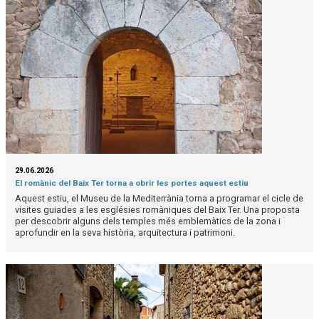
29.06.2026
El romànic del Baix Ter torna a obrir les portes aquest estiu
Aquest estiu, el Museu de la Mediterrània torna a programar el cicle de
visites guiades a les esglésies romàniques del Baix Ter. Una proposta
per descobrir alguns dels temples més emblemàtics de la zona i
aprofundir en la seva història, arquitectura i patrimoni.