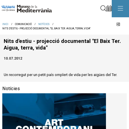
Cerca
Comp
INICI
COMUNICACIÓ
NOTÍCIES
NITS D'ESTIU - PROJECCIÓ DOCUMENTAL "EL BAIX TER. AIGUA, TERRA, VIDA"
Nits d'estiu - projecció documental "El Baix Ter.
Aigua, terra, vida"
10.07.2012
Un recorregut per un petit país omplert de vida per les aigües del Ter.
Notícies