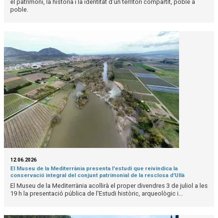
el patrimoni, la història i la identitat d'un territori compartit, poble a
poble.
12.06.2026
El Museu de la Mediterrània presenta l'estudi que reivindica la
conservació integral del conjunt patrimonial de la resclosa d'Ullà
El Museu de la Mediterrània acollirà el proper divendres 3 de juliol a les
19 h la presentació pública de l'Estudi històric, arqueològic i...