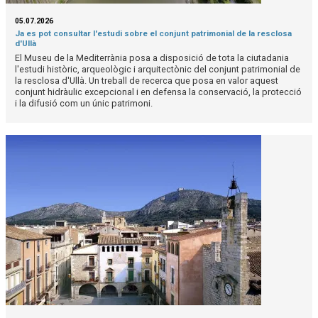
05.07.2026
Ja es pot consultar l'estudi sobre el conjunt patrimonial de la resclosa
d'Ullà
El Museu de la Mediterrània posa a disposició de tota la ciutadania
l'estudi històric, arqueològic i arquitectònic del conjunt patrimonial de
la resclosa d'Ullà. Un treball de recerca que posa en valor aquest
conjunt hidràulic excepcional i en defensa la conservació, la protecció
i la difusió com un únic patrimoni.