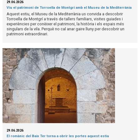
29.06.2026
Viu el patrimoni de Torroella de Montgrí amb el Museu de la Mediterrània
Aquest estiu, el Museu de la Mediterrània us convida a descobrir
Torroella de Montgrí a través de tallers familiars, visites guiades i
experiències per conèixer el patrimoni, la història i els espais més
singulars de la vila. Perquè no cal anar gaire lluny per descobrir un
patrimoni extraordinari.
29.06.2026
El romànic del Baix Ter torna a obrir les portes aquest estiu