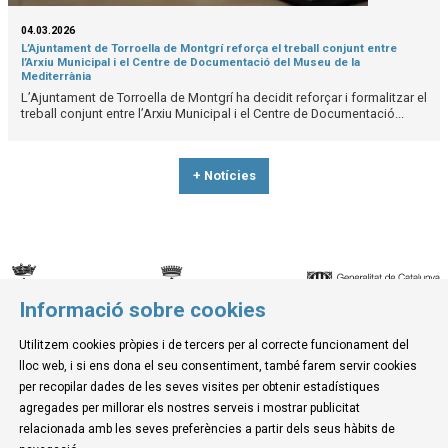
04.03.2026
L’Ajuntament de Torroella de Montgrí reforça el treball conjunt entre
l’Arxiu Municipal i el Centre de Documentació del Museu de la
Mediterrània
L’Ajuntament de Torroella de Montgrí ha decidit reforçar i formalitzar el
treball conjunt entre l’Arxiu Municipal i el Centre de Documentació...
+ Notícies
Informació sobre cookies
© Museu de la Mediterrània
Utilitzem cookies pròpies i de tercers per al correcte funcionament del
C. d'Ullà, 27-31 | 17257 Torroella de Montgrí
lloc web, i si ens dona el seu consentiment, també farem servir cookies
Tel. 972 755 180 a/e: info@museudelamediterrania.cat
per recopilar dades de les seves visites per obtenir estadístiques
agregades per millorar els nostres serveis i mostrar publicitat
relacionada amb les seves preferències a partir dels seus hàbits de
Sitemap
|
Avís Legal
|
Ús de Cookies
|
Contactar