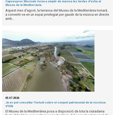
Capvespres Musicals torna a omplir de música les tardes d'estiu al
Museu de la Mediterrània
Aquest mes d'agost, la terrassa del Museu de la Mediterrània tornarà
a convertir-se en un espai privilegiat per gaudir de la música en directe
amb...
05.07.2026
Ja es pot consultar l'estudi sobre el conjunt patrimonial de la resclosa
d'Ullà
El Museu de la Mediterrània posa a disposició de tota la ciutadania