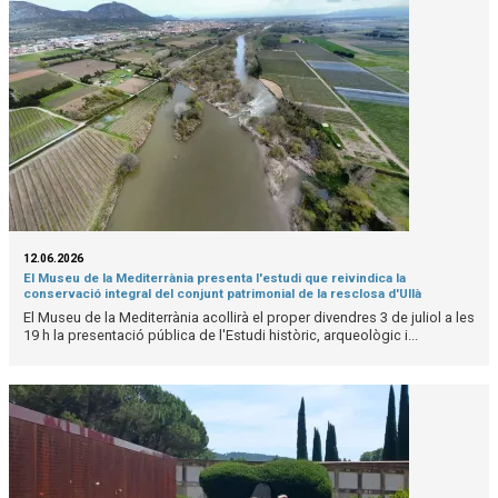
12.06.2026
El Museu de la Mediterrània presenta l'estudi que reivindica la
conservació integral del conjunt patrimonial de la resclosa d'Ullà
El Museu de la Mediterrània acollirà el proper divendres 3 de juliol a les
19 h la presentació pública de l'Estudi històric, arqueològic i...