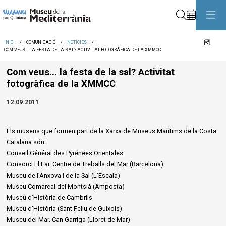
Cerca
Comp
INICI
COMUNICACIÓ
NOTÍCIES
COM VEUS... LA FESTA DE LA SAL? ACTIVITAT FOTOGRÀFICA DE LA XMMCC
Com veus... la festa de la sal? Activitat
fotogràfica de la XMMCC
12.09.2011
Els museus que formen part de la Xarxa de Museus Marítims de la Costa
Catalana són:
Conseil Général des Pyrénées Orientales
Consorci El Far. Centre de Treballs del Mar (Barcelona)
Museu de l’Anxova i de la Sal (L’Escala)
Museu Comarcal del Montsià (Amposta)
Museu d’Història de Cambrils
Museu d'Història (Sant Feliu de Guíxols)
Museu del Mar. Can Garriga (Lloret de Mar)