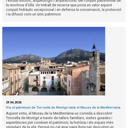
l'estudi històric, arqueològic i arquitectònic del conjunt patrimonial de
la resclosa d'Ullà. Un treball de recerca que posa en valor aquest
conjunt hidràulic excepcional i en defensa la conservació, la protecció
i la difusió com un únic patrimoni.
29.06.2026
Viu el patrimoni de Torroella de Montgrí amb el Museu de la Mediterrània
Aquest estiu, el Museu de la Mediterrània us convida a descobrir
Torroella de Montgrí a través de tallers familiars, visites guiades i
experiències per conèixer el patrimoni, la història i els espais més
singulars de la vila. Perquè no cal anar gaire lluny per descobrir un