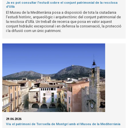
Ja es pot consultar l'estudi sobre el conjunt patrimonial de la resclosa
d'Ullà
El Museu de la Mediterrània posa a disposició de tota la ciutadania
l'estudi històric, arqueològic i arquitectònic del conjunt patrimonial de
la resclosa d'Ullà. Un treball de recerca que posa en valor aquest
conjunt hidràulic excepcional i en defensa la conservació, la protecció
i la difusió com un únic patrimoni.
29.06.2026
Viu el patrimoni de Torroella de Montgrí amb el Museu de la Mediterrània