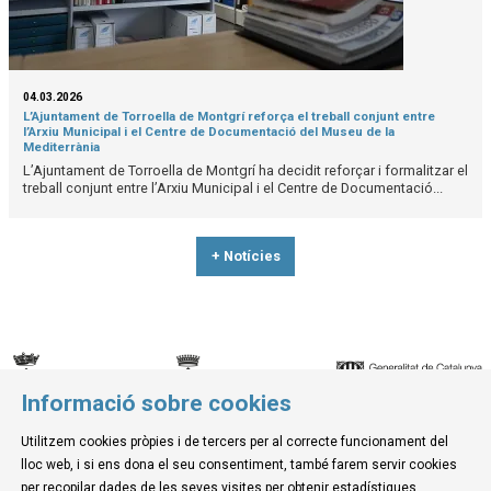
04.03.2026
L’Ajuntament de Torroella de Montgrí reforça el treball conjunt entre
l’Arxiu Municipal i el Centre de Documentació del Museu de la
Mediterrània
L’Ajuntament de Torroella de Montgrí ha decidit reforçar i formalitzar el
treball conjunt entre l’Arxiu Municipal i el Centre de Documentació...
+ Notícies
Informació sobre cookies
© Museu de la Mediterrània
Utilitzem cookies pròpies i de tercers per al correcte funcionament del
C. d'Ullà, 27-31 | 17257 Torroella de Montgrí
lloc web, i si ens dona el seu consentiment, també farem servir cookies
Tel. 972 755 180 a/e: info@museudelamediterrania.cat
per recopilar dades de les seves visites per obtenir estadístiques