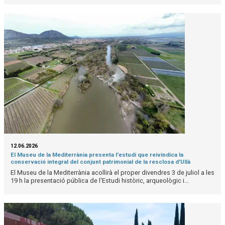
12.06.2026
El Museu de la Mediterrània presenta l'estudi que reivindica la
conservació integral del conjunt patrimonial de la resclosa d'Ullà
El Museu de la Mediterrània acollirà el proper divendres 3 de juliol a les
19 h la presentació pública de l'Estudi històric, arqueològic i...