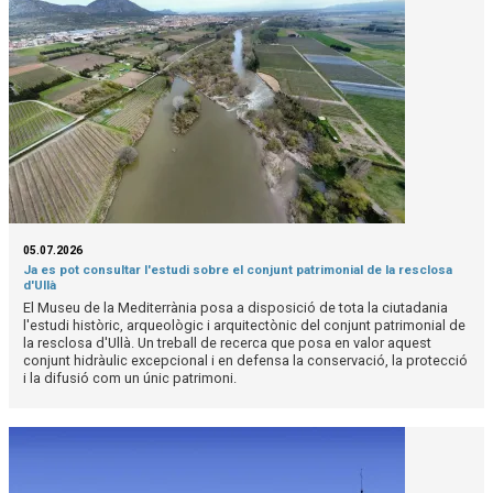
05.07.2026
Ja es pot consultar l'estudi sobre el conjunt patrimonial de la resclosa
d'Ullà
El Museu de la Mediterrània posa a disposició de tota la ciutadania
l'estudi històric, arqueològic i arquitectònic del conjunt patrimonial de
la resclosa d'Ullà. Un treball de recerca que posa en valor aquest
conjunt hidràulic excepcional i en defensa la conservació, la protecció
i la difusió com un únic patrimoni.