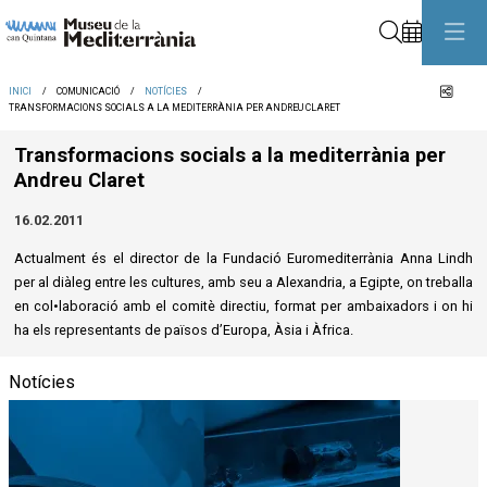
Cerca
Comp
INICI
COMUNICACIÓ
NOTÍCIES
TRANSFORMACIONS SOCIALS A LA MEDITERRÀNIA PER ANDREU CLARET
Transformacions socials a la mediterrània per
Andreu Claret
16.02.2011
Actualment és el director de la Fundació Euromediterrània Anna Lindh
per al diàleg entre les cultures, amb seu a Alexandria, a Egipte, on treballa
en col•laboració amb el comitè directiu, format per ambaixadors i on hi
ha els representants de països d’Europa, Àsia i Àfrica.
Notícies