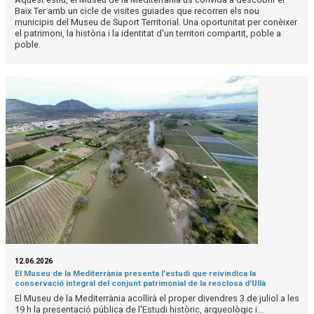
Baix Ter amb un cicle de visites guiades que recorren els nou
municipis del Museu de Suport Territorial. Una oportunitat per conèixer
el patrimoni, la història i la identitat d'un territori compartit, poble a
poble.
12.06.2026
El Museu de la Mediterrània presenta l'estudi que reivindica la
conservació integral del conjunt patrimonial de la resclosa d'Ullà
El Museu de la Mediterrània acollirà el proper divendres 3 de juliol a les
19 h la presentació pública de l'Estudi històric, arqueològic i...