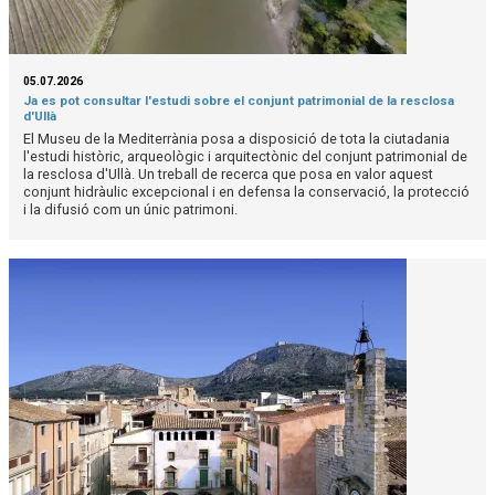
05.07.2026
Ja es pot consultar l'estudi sobre el conjunt patrimonial de la resclosa
d'Ullà
El Museu de la Mediterrània posa a disposició de tota la ciutadania
l'estudi històric, arqueològic i arquitectònic del conjunt patrimonial de
la resclosa d'Ullà. Un treball de recerca que posa en valor aquest
conjunt hidràulic excepcional i en defensa la conservació, la protecció
i la difusió com un únic patrimoni.