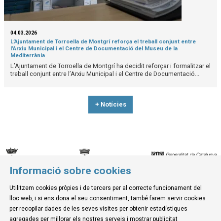
04.03.2026
L’Ajuntament de Torroella de Montgrí reforça el treball conjunt entre
l’Arxiu Municipal i el Centre de Documentació del Museu de la
Mediterrània
L’Ajuntament de Torroella de Montgrí ha decidit reforçar i formalitzar el
treball conjunt entre l’Arxiu Municipal i el Centre de Documentació...
+ Notícies
Informació sobre cookies
© Museu de la Mediterrània
Utilitzem cookies pròpies i de tercers per al correcte funcionament del
C. d'Ullà, 27-31 | 17257 Torroella de Montgrí
lloc web, i si ens dona el seu consentiment, també farem servir cookies
Tel. 972 755 180 a/e: info@museudelamediterrania.cat
per recopilar dades de les seves visites per obtenir estadístiques
agregades per millorar els nostres serveis i mostrar publicitat