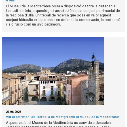
d'Ullà
El Museu de la Mediterrània posa a disposició de tota la ciutadania
l'estudi històric, arqueològic i arquitectònic del conjunt patrimonial de
la resclosa d'Ullà. Un treball de recerca que posa en valor aquest
conjunt hidràulic excepcional i en defensa la conservació, la protecció
i la difusió com un únic patrimoni.
29.06.2026
Viu el patrimoni de Torroella de Montgrí amb el Museu de la Mediterrània
Aquest estiu, el Museu de la Mediterrània us convida a descobrir