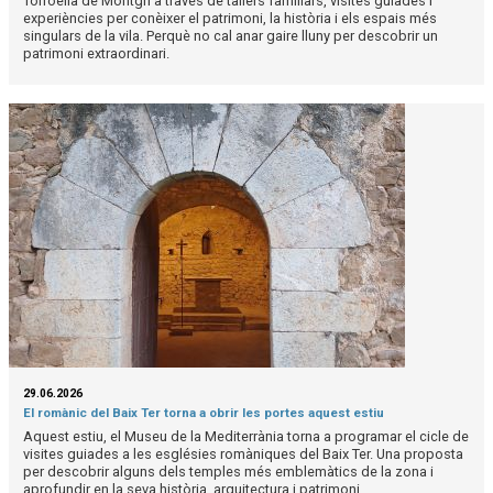
Torroella de Montgrí a través de tallers familiars, visites guiades i
experiències per conèixer el patrimoni, la història i els espais més
singulars de la vila. Perquè no cal anar gaire lluny per descobrir un
patrimoni extraordinari.
29.06.2026
El romànic del Baix Ter torna a obrir les portes aquest estiu
Aquest estiu, el Museu de la Mediterrània torna a programar el cicle de
visites guiades a les esglésies romàniques del Baix Ter. Una proposta
per descobrir alguns dels temples més emblemàtics de la zona i
aprofundir en la seva història, arquitectura i patrimoni.