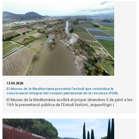
12.06.2026
El Museu de la Mediterrània presenta l'estudi que reivindica la
conservació integral del conjunt patrimonial de la resclosa d'Ullà
El Museu de la Mediterrània acollirà el proper divendres 3 de juliol a les
19 h la presentació pública de l'Estudi històric, arqueològic i...