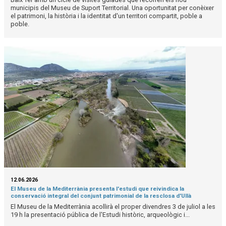
municipis del Museu de Suport Territorial. Una oportunitat per conèixer
el patrimoni, la història i la identitat d'un territori compartit, poble a
poble.
12.06.2026
El Museu de la Mediterrània presenta l'estudi que reivindica la
conservació integral del conjunt patrimonial de la resclosa d'Ullà
El Museu de la Mediterrània acollirà el proper divendres 3 de juliol a les
19 h la presentació pública de l'Estudi històric, arqueològic i...