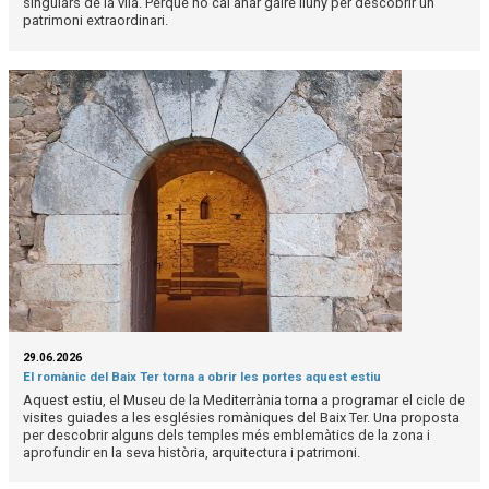
singulars de la vila. Perquè no cal anar gaire lluny per descobrir un
patrimoni extraordinari.
29.06.2026
El romànic del Baix Ter torna a obrir les portes aquest estiu
Aquest estiu, el Museu de la Mediterrània torna a programar el cicle de
visites guiades a les esglésies romàniques del Baix Ter. Una proposta
per descobrir alguns dels temples més emblemàtics de la zona i
aprofundir en la seva història, arquitectura i patrimoni.