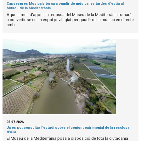
Capvespres Musicals torna a omplir de música les tardes d'estiu al
Museu de la Mediterrània
Aquest mes d'agost, la terrassa del Museu de la Mediterrània tornarà
a convertir-se en un espai privilegiat per gaudir de la música en directe
amb...
05.07.2026
Ja es pot consultar l'estudi sobre el conjunt patrimonial de la resclosa
d'Ullà
El Museu de la Mediterrània posa a disposició de tota la ciutadania