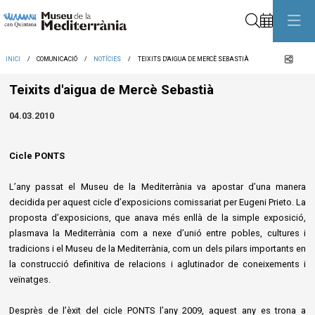
Cerca
Comp
INICI
COMUNICACIÓ
NOTÍCIES
TEIXITS D'AIGUA DE MERCÈ SEBASTIÀ
Teixits d'aigua de Mercè Sebastià
04.03.2010
Cicle PONTS
L’any passat el Museu de la Mediterrània va apostar d’una manera
decidida per aquest cicle d’exposicions comissariat per Eugeni Prieto. La
proposta d’exposicions, que anava més enllà de la simple exposició,
plasmava la Mediterrània com a nexe d’unió entre pobles, cultures i
tradicions i el Museu de la Mediterrània, com un dels pilars importants en
la construcció definitiva de relacions i aglutinador de coneixements i
veïnatges.
Desprès de l’èxit del cicle PONTS l’any 2009, aquest any es trona a