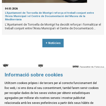
04.03.2026
L’Ajuntament de Torroella de Montgrí reforça el treball conjunt entre
l’Arxiu Municipal i el Centre de Documentació del Museu de la
Mediterrània
L’Ajuntament de Torroella de Montgrí ha decidit reforçar i formalitzar el
treball conjunt entre l’Arxiu Municipal i el Centre de Documentació...
+ Notícies
Informació sobre cookies
© Museu de la Mediterrània
Utilitzem cookies pròpies i de tercers per al correcte funcionament del
C. d'Ullà, 27-31 | 17257 Torroella de Montgrí
lloc web, i si ens dona el seu consentiment, també farem servir cookies
Tel. 972 755 180 a/e: info@museudelamediterrania.cat
per recopilar dades de les seves visites per obtenir estadístiques
agregades per millorar els nostres serveis i mostrar publicitat
relacionada amb les seves preferències a partir dels seus hàbits de