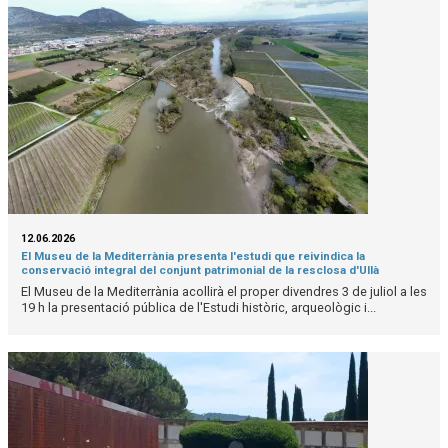
12.06.2026
El Museu de la Mediterrània presenta l'estudi que reivindica la
conservació integral del conjunt patrimonial de la resclosa d'Ullà
El Museu de la Mediterrània acollirà el proper divendres 3 de juliol a les
19 h la presentació pública de l'Estudi històric, arqueològic i...