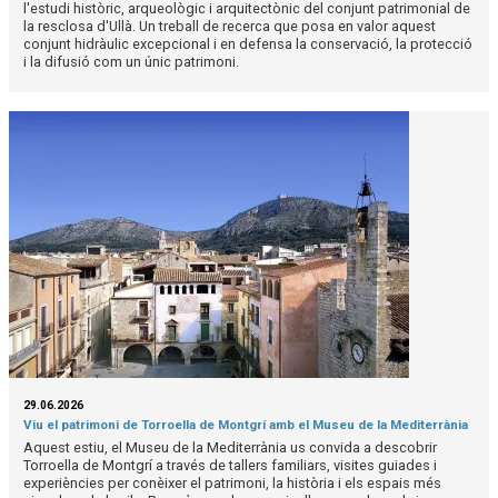
l'estudi històric, arqueològic i arquitectònic del conjunt patrimonial de
la resclosa d'Ullà. Un treball de recerca que posa en valor aquest
conjunt hidràulic excepcional i en defensa la conservació, la protecció
i la difusió com un únic patrimoni.
29.06.2026
Viu el patrimoni de Torroella de Montgrí amb el Museu de la Mediterrània
Aquest estiu, el Museu de la Mediterrània us convida a descobrir
Torroella de Montgrí a través de tallers familiars, visites guiades i
experiències per conèixer el patrimoni, la història i els espais més