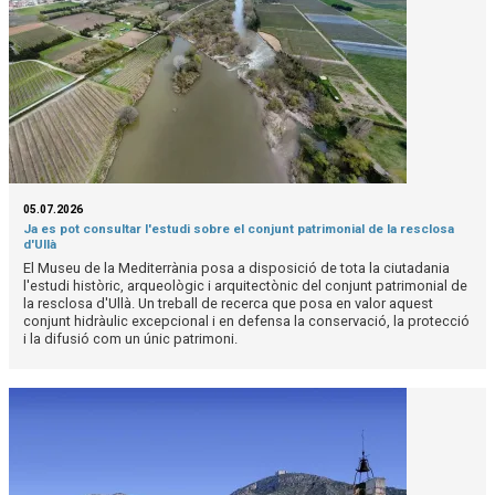
05.07.2026
Ja es pot consultar l'estudi sobre el conjunt patrimonial de la resclosa
d'Ullà
El Museu de la Mediterrània posa a disposició de tota la ciutadania
l'estudi històric, arqueològic i arquitectònic del conjunt patrimonial de
la resclosa d'Ullà. Un treball de recerca que posa en valor aquest
conjunt hidràulic excepcional i en defensa la conservació, la protecció
i la difusió com un únic patrimoni.