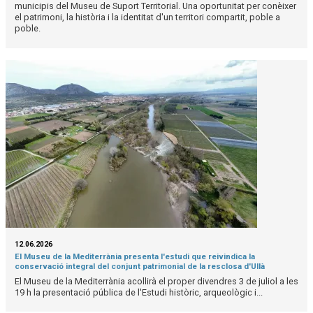
municipis del Museu de Suport Territorial. Una oportunitat per conèixer
el patrimoni, la història i la identitat d'un territori compartit, poble a
poble.
12.06.2026
El Museu de la Mediterrània presenta l'estudi que reivindica la
conservació integral del conjunt patrimonial de la resclosa d'Ullà
El Museu de la Mediterrània acollirà el proper divendres 3 de juliol a les
19 h la presentació pública de l'Estudi històric, arqueològic i...