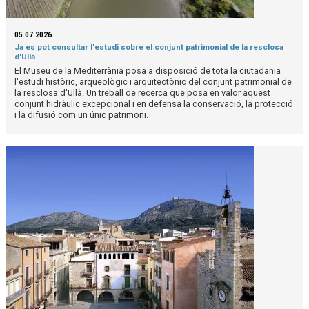
05.07.2026
Ja es pot consultar l'estudi sobre el conjunt patrimonial de la resclosa
d'Ullà
El Museu de la Mediterrània posa a disposició de tota la ciutadania
l'estudi històric, arqueològic i arquitectònic del conjunt patrimonial de
la resclosa d'Ullà. Un treball de recerca que posa en valor aquest
conjunt hidràulic excepcional i en defensa la conservació, la protecció
i la difusió com un únic patrimoni.