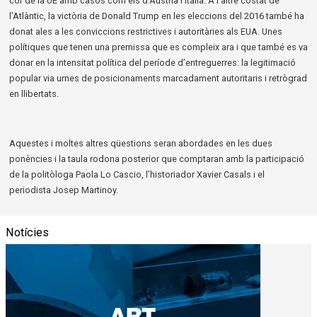
cor de la UE amb casos com els d’Àustria i Itàlia. A l’altre costat de
l’Atlàntic, la victòria de Donald Trump en les eleccions del 2016 també ha
donat ales a les conviccions restrictives i autoritàries als EUA. Unes
polítiques que tenen una premissa que es compleix ara i que també es va
donar en la intensitat política del període d’entreguerres: la legitimació
popular via urnes de posicionaments marcadament autoritaris i retrògrad
en llibertats.
Aquestes i moltes altres qüestions seran abordades en les dues
ponències i la taula rodona posterior que comptaran amb la participació
de la politòloga Paola Lo Cascio, l’historiador Xavier Casals i el
periodista Josep Martinoy.
Notícies