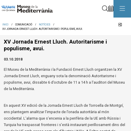
Cerca
Comp
INICI
COMUNICACIÓ
NOTÍCIES
XV JORNADA ERNEST LLUCH. AUTORITARISME I POPULISME, AVUI.
XV Jornada Ernest Lluch. Autoritarisme i
populisme, avui.
03.10.2018
El Museu de la Mediterrània i la Fundació Ernest Lluch organitzen la XV
Jornada Ernest Lluch, enguany sota la denominació Autoritarisme i
populisme, avui, dissabte 6 d’octubre de 11 a 14 h a l'auditori del Museu
de la Mediterrània.
En aquest XV edició de la Jornada Ernest Lluch de Torroella de Montgrí,
ens plantegem analitzar l’impacte de l’onada autoritària al món
occidental. L’alarma que s’encenia a la perifèria de la UE amb Rússia i
Turquia ha traspassat fronteres i s’està instaurant perillosament dins del