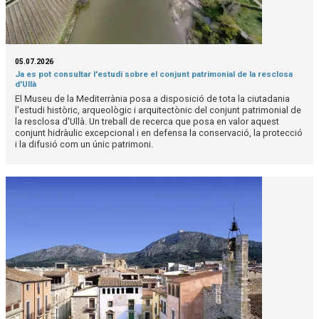
05.07.2026
Ja es pot consultar l'estudi sobre el conjunt patrimonial de la resclosa
d'Ullà
El Museu de la Mediterrània posa a disposició de tota la ciutadania
l'estudi històric, arqueològic i arquitectònic del conjunt patrimonial de
la resclosa d'Ullà. Un treball de recerca que posa en valor aquest
conjunt hidràulic excepcional i en defensa la conservació, la protecció
i la difusió com un únic patrimoni.