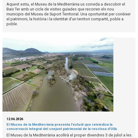
Aquest estiu, el Museu de la Mediterrània us convida a descobrir el
Baix Ter amb un cicle de visites guiades que recorren els nou
municipis del Museu de Suport Territorial. Una oportunitat per conèixer
el patrimoni, la història i la identitat d'un territori compartit, poble a
poble.
12.06.2026
El Museu de la Mediterrània presenta l'estudi que reivindica la
conservació integral del conjunt patrimonial de la resclosa d'Ullà
El Museu de la Mediterrània acollirà el proper divendres 3 de juliol a les