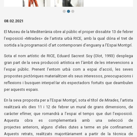
Diapositiva 2 de 3: ilustracions_confinades | © rice
08.02.2021
El Museu de la Mediterrània obre al públic el proper dissabte 13 de febrer
l’exposició «Mirades» de l’artista urbà RICE, amb la qual dóna el tret de
sortida a la programació d’art contemporani d’enguany a l’Espai Montgrí.
Sota el nom artístic de RICE, Eduard Sacrest Soy (Olot, 1993) desplega
gran part de la seva producció artística en l’àmbit de les intervencions a
l’espai públic. Prenent l’entorn urbà com a espai d’acció, les seves
propostes pictòriques materialitzen els seus interessos, preocupacions i
reflexions i busquen interpel·lar els espectadors fortuïts que deambulen
per aquests espais.
En la seva proposta per a l’Espai Montgrí, sota el títol de
Mirades
, l’artista
realitzarà els dies 11 i 12 de febrer un mural de grans dimensions, de
caràcter efímer, que romandrà a l’espai el temps que duri l’exposició.
Aquesta obra es complementarà amb una selecció de
projectes anteriors, alguns d’elles dutes a terme en ple confinament.
Aquests retrats, realitzats majoritàriament a partir de la tècnica de