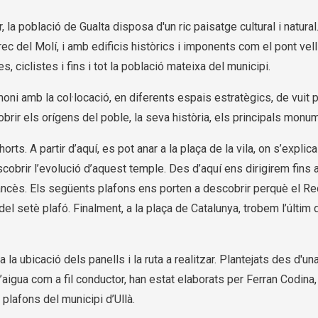
, la població de Gualta disposa d'un ric paisatge cultural i natura
 rec del Molí, i amb edificis històrics i imponents com el pont vell
ciclistes i fins i tot la població mateixa del municipi.
oni amb la col·locació, en diferents espais estratègics, de vuit pa
rir els orígens del poble, la seva història, els principals monument
rts. A partir d’aquí, es pot anar a la plaça de la vila, on s’explica
obrir l’evolució d’aquest temple. Des d’aquí ens dirigirem fins a
 francès. Els següents plafons ens porten a descobrir perquè el R
 del setè plafó. Finalment, a la plaça de Catalunya, trobem l’últim
ica la ubicació dels panells i la ruta a realitzar. Plantejats des d
l’aigua com a fil conductor, han estat elaborats per Ferran Codina,
 plafons del municipi d’Ullà.