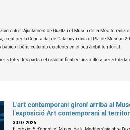
ració entre l’Ajuntament de Gualta i el Museu de la Mediterrània
ma, creat per la Generalitat de Catalunya dins el Pla de Museus 2
àsics i béns culturals existents en el seu àmbit territorial.
 a totes les parts i el resultat final és una millora per a tota la 
L'art contemporani gironí arriba al Mu
l'exposició Art contemporani al territor
30.07.2026
El pròxim 5 d'agost, el Museu de la Mediterrània obre l'exp