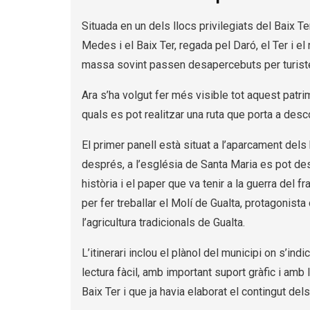
Situada en un dels llocs privilegiats del Baix Ter
Medes i el Baix Ter, regada pel Daró, el Ter i el
massa sovint passen desapercebuts per turistes, 
Ara s’ha volgut fer més visible tot aquest patrim
quals es pot realitzar una ruta que porta a descob
El primer panell està situat a l’aparcament dels ho
després, a l’església de Santa Maria es pot desc
història i el paper que va tenir a la guerra del
per fer treballar el Molí de Gualta, protagonista
l’agricultura tradicionals de Gualta.
L’itinerari inclou el plànol del municipi on s’ind
lectura fàcil, amb important suport gràfic i amb 
Baix Ter i que ja havia elaborat el contingut dels