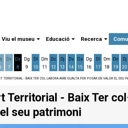
Viu el museu
Educació
Recerca
Comu
Dj
Dv
Ds
Dg
Dl
Dm
Dc
Dj
Dv
Ds
Dg
Dl
Dm
Dc
Dj
6
7
8
9
10
11
12
13
14
15
16
17
18
19
20
gost
cres 5 d'agost
Dijous 6 d'agost
Divendres 7 d'agost
Dissabte 8 d'agost
Dilluns 10 d'agost
Dimecres 12 d'agost
Dijous 13 d'agost
Divendres 14 d'agost
Dissabte 15 d'agost
Dilluns 17 d'ag
Dimec
D
T TERRITORIAL - BAIX TER COL·LABORA AMB GUALTA PER POSAR EN VALOR EL SEU P
 Territorial - Baix Ter co
 el seu patrimoni