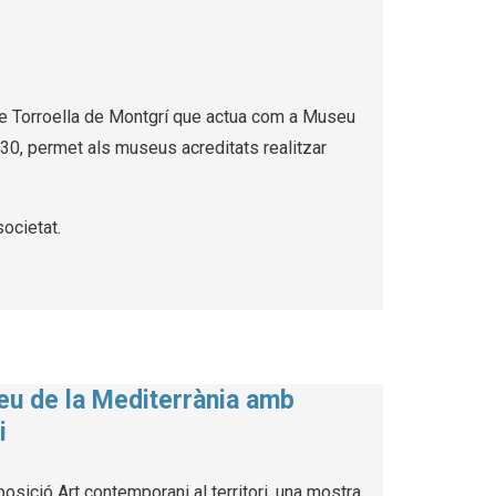
 de Torroella de Montgrí que actua com a Museu
030, permet als museus acreditats realitzar
societat.
seu de la Mediterrània amb
i
osició Art contemporani al territori, una mostra