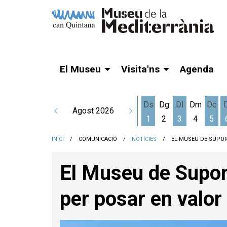
El Museu
Visita'ns
Agenda
Ds
Dg
Dl
Dm
Dc
Agost 2026
1
2
3
4
5
Dissabte 1 d'agost
Dilluns 3 d'a
Dime
INICI
COMUNICACIÓ
NOTÍCIES
EL MUSEU DE SUPOR
El Museu de Suport
per posar en valor