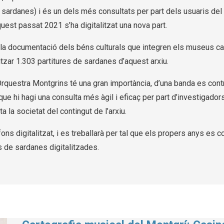
de sardanes) i és un dels més consultats per part dels usuaris d
 aquest passat 2021 s’ha digitalitzat una nova part.
ri i la documentació dels béns culturals que integren els museus c
litzar 1.303 partitures de sardanes d’aquest arxiu.
 Orquestra Montgrins té una gran importància, d’una banda es cont
ue hi hagi una consulta més àgil i eficaç per part d’investigador
a la societat del contingut de l’arxiu.
ns digitalitzat, i es treballarà per tal que els propers anys es 
es de sardanes digitalitzades.