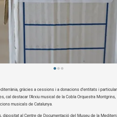
errània, gràcies a cessions i a donacions d’entitats i particula
es, cal destacar l’Arxiu musical de la Cobla Orquestra Montgrins, 
acions musicals de Catalunya.
s, dipositat al Centre de Documentació del Museu de la Mediterr