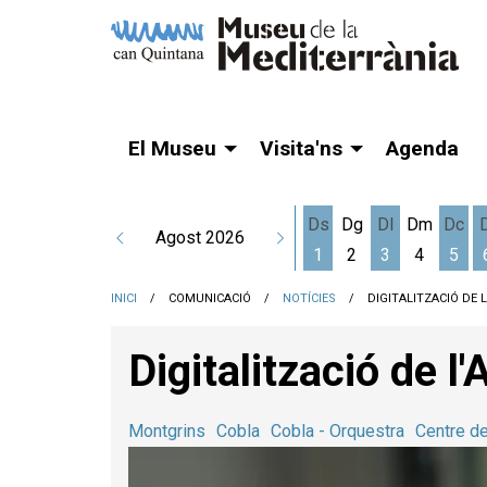
El Museu
Visita'ns
Agenda
Ds
Dg
Dl
Dm
Dc
Agost 2026
1
2
3
4
5
Dissabte 1 d'agost
Dilluns 3 d'a
Dime
INICI
COMUNICACIÓ
NOTÍCIES
DIGITALITZACIÓ DE 
Digitalització de l
Montgrins
Cobla
Cobla - Orquestra
Centre d