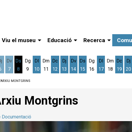
Viu el museu
Educació
Recerca
Comu
Dj
Dv
Ds
Dg
Dl
Dm
Dc
Dj
Dv
Ds
Dg
Dl
Dm
Dc
Dj
6
7
8
9
10
11
12
13
14
15
16
17
18
19
20
gost
cres 5 d'agost
Dijous 6 d'agost
Divendres 7 d'agost
Dissabte 8 d'agost
Dilluns 10 d'agost
Dimecres 12 d'agost
Dijous 13 d'agost
Divendres 14 d'agost
Dissabte 15 d'agost
Dilluns 17 d'ag
Dimec
D
L'ARXIU MONTGRINS
'Arxiu Montgrins
e Documentació