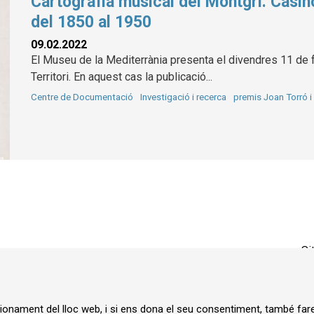
Cartografia musical del Montgrí: Casin
del 1850 al 1950
09.02.2022
El Museu de la Mediterrània presenta el divendres 11 de f
Territori. En aquest cas la publicació...
Centre de Documentació
Investigació i recerca
premis Joan Torró 
Si
ncionament del lloc web, i si ens dona el seu consentiment, també fa