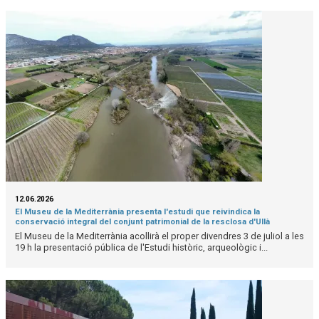
12.06.2026
El Museu de la Mediterrània presenta l'estudi que reivindica la
conservació integral del conjunt patrimonial de la resclosa d'Ullà
El Museu de la Mediterrània acollirà el proper divendres 3 de juliol a les
19 h la presentació pública de l'Estudi històric, arqueològic i...