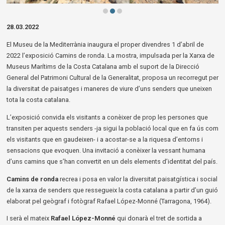
Diapositiva 2 de 3: Camins de ronda | © Turisme. Ajuntament de Torroelal d
28.03.2022
El Museu de la Mediterrània inaugura el proper divendres 1 d’abril de
2022 l’exposició Camins de ronda. La mostra, impulsada per la Xarxa de
Museus Marítims de la Costa Catalana amb el suport de la Direcció
General del Patrimoni Cultural de la Generalitat, proposa un recorregut per
la diversitat de paisatges i maneres de viure d’uns senders que uneixen
tota la costa catalana.
L’exposició convida els visitants a conèixer de prop les persones que
transiten per aquests senders -ja sigui la població local que en fa ús com
els visitants que en gaudeixen- i a acostar-se a la riquesa d’entorns i
sensacions que evoquen. Una invitació a conèixer la vessant humana
d’uns camins que s’han convertit en un dels elements d’identitat del país.
Camins de ronda
recrea i posa en valor la diversitat paisatgística i social
de la xarxa de senders que ressegueix la costa catalana a partir d’un guió
elaborat pel geògraf i fotògraf Rafael López-Monné (Tarragona, 1964).
I serà el mateix
Rafael López-Monné
qui donarà el tret de sortida a