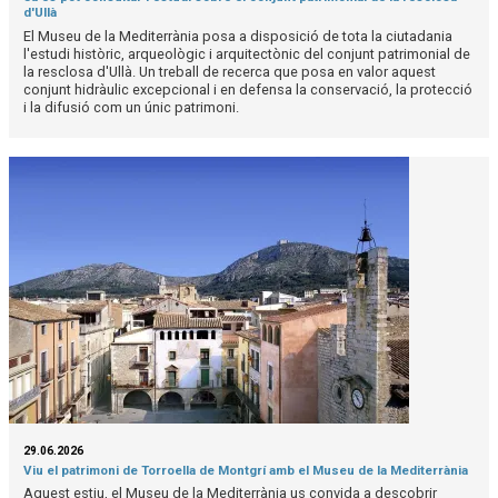
d'Ullà
El Museu de la Mediterrània posa a disposició de tota la ciutadania
l'estudi històric, arqueològic i arquitectònic del conjunt patrimonial de
la resclosa d'Ullà. Un treball de recerca que posa en valor aquest
conjunt hidràulic excepcional i en defensa la conservació, la protecció
i la difusió com un únic patrimoni.
29.06.2026
Viu el patrimoni de Torroella de Montgrí amb el Museu de la Mediterrània
Aquest estiu, el Museu de la Mediterrània us convida a descobrir