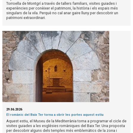
Torroella de Montgrí a través de tallers familiars, visites guiades i
experiències per conèixer el patrimoni, la història i els espais més
singulars de la vila. Perquè no cal anar gaire lluny per descobrir un
patrimoni extraordinari.
29.06.2026
El romànic del Baix Ter torna a obrir les portes aquest estiu
Aquest estiu, el Museu de la Mediterrània torna a programar el cicle de
visites guiades a les esglésies romàniques del Baix Ter. Una proposta
per descobrir alguns dels temples més emblemàtics de la zona i