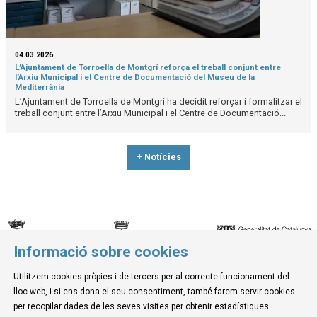
04.03.2026
L’Ajuntament de Torroella de Montgrí reforça el treball conjunt entre
l’Arxiu Municipal i el Centre de Documentació del Museu de la
Mediterrània
L’Ajuntament de Torroella de Montgrí ha decidit reforçar i formalitzar el
treball conjunt entre l’Arxiu Municipal i el Centre de Documentació...
+ Notícies
Informació sobre cookies
© Museu de la Mediterrània
Utilitzem cookies pròpies i de tercers per al correcte funcionament del
C. d'Ullà, 27-31 | 17257 Torroella de Montgrí
lloc web, i si ens dona el seu consentiment, també farem servir cookies
Tel. 972 755 180 a/e: info@museudelamediterrania.cat
per recopilar dades de les seves visites per obtenir estadístiques